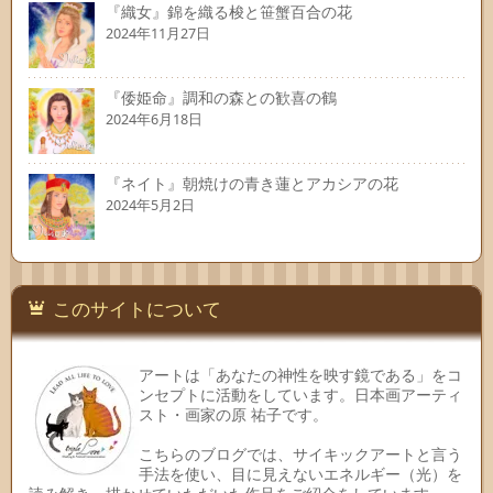
『織女』錦を織る梭と笹蟹百合の花
2024年11月27日
『倭姫命』調和の森との歓喜の鶴
2024年6月18日
『ネイト』朝焼けの青き蓮とアカシアの花
2024年5月2日
このサイトについて
アートは「あなたの神性を映す鏡である」をコ
ンセプトに活動をしています。日本画アーティ
スト・画家の原 祐子です。
こちらのブログでは、サイキックアートと言う
手法を使い、目に見えないエネルギー（光）を