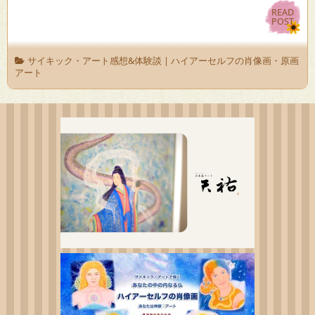
READ
READ
POST
POST
サイキック・アート感想&体験談
|
ハイアーセルフの肖像画・原画
アート