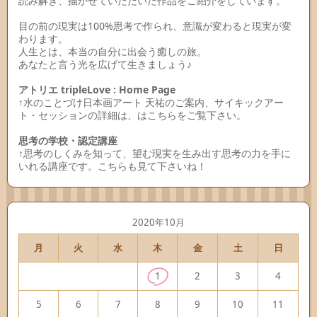
読み解き、描かせていただいた作品をご紹介をしています。
目の前の現実は100%思考で作られ、意識が変わると現実が変
わります。
人生とは、本当の自分に出会う癒しの旅。
あなたと言う光を広げて生きましょう♪
アトリエ tripleLove : Home Page
↑水のことづけ日本画アート 天祐のご案内、サイキックアー
ト・セッションの詳細は、はこちらをご覧下さい。
思考の学校・認定講座
↑思考のしくみを知って、望む現実を生み出す思考の力を手に
いれる講座です。こちらも見て下さいね！
2020年10月
月
火
水
木
金
土
日
1
2
3
4
5
6
7
8
9
10
11