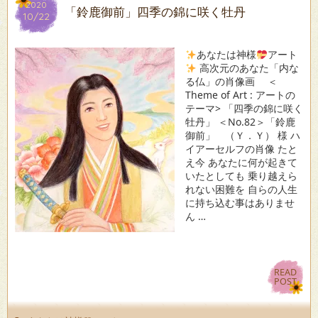
2020
2020
「鈴鹿御前」四季の錦に咲く牡丹
10/22
10/22
あなたは神様
アート
高次元のあなた「内な
る仏」の肖像画 ＜
Theme of Art : アートの
テーマ> 「四季の錦に咲く
牡丹」 ＜No.82＞「鈴鹿
御前」 （Ｙ．Ｙ） 様 ハ
イアーセルフの肖像 たと
え今 あなたに何が起きて
いたとしても 乗り越えら
れない困難を 自らの人生
に持ち込む事はありませ
ん …
READ
READ
POST
POST