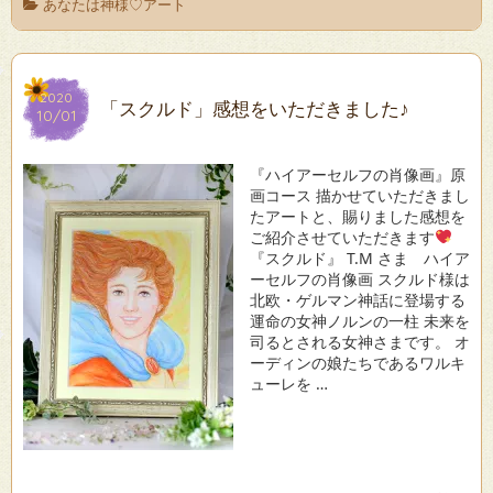
あなたは神様♡アート
2020
2020
「スクルド」感想をいただきました♪
10/01
10/01
『ハイアーセルフの肖像画』原
画コース 描かせていただきまし
たアートと、賜りました感想を
ご紹介させていただきます
『スクルド』 T.M さま ハイア
ーセルフの肖像画 スクルド様は
北欧・ゲルマン神話に登場する
運命の女神ノルンの一柱 未来を
司るとされる女神さまです。 オ
ーディンの娘たちであるワルキ
ューレを …