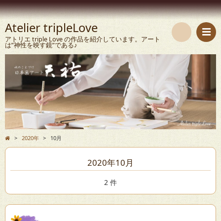
Atelier tripleLove
アトリエ triple Love の作品を紹介しています。アート
は”神性を映す鏡”である♪
検
索
>
2020年
>
10月
2020年10月
2 件