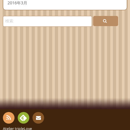
2016年3月
RSS
Fee
Atelier tripleLove
お問