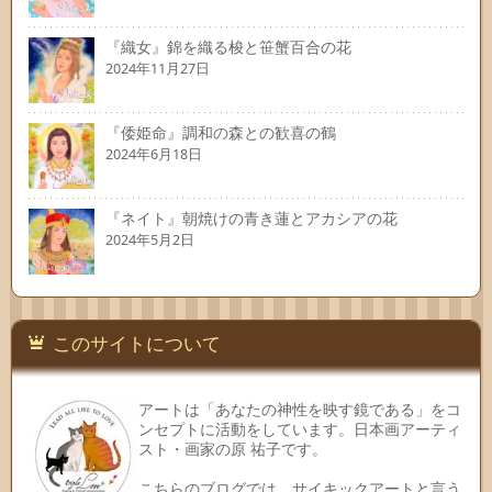
『織女』錦を織る梭と笹蟹百合の花
2024年11月27日
『倭姫命』調和の森との歓喜の鶴
2024年6月18日
『ネイト』朝焼けの青き蓮とアカシアの花
2024年5月2日
このサイトについて
アートは「あなたの神性を映す鏡である」をコ
ンセプトに活動をしています。日本画アーティ
スト・画家の原 祐子です。
こちらのブログでは、サイキックアートと言う