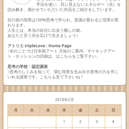
手法を使い、目に見えないエネルギー（光）を
読み解き、描かせていただいた作品をご紹介をしています。
目の前の現実は100%思考で作られ、意識が変わると現実が変
わります。
人生とは、本当の自分に出会う癒しの旅。
あなたと言う光を広げて生きましょう♪
アトリエ tripleLove : Home Page
↑水のことづけ日本画アート 天祐のご案内、サイキックアー
ト・セッションの詳細は、はこちらをご覧下さい。
思考の学校・認定講座
↑思考のしくみを知って、望む現実を生み出す思考の力を手に
いれる講座です。こちらも見て下さいね！
2018年2月
月
火
水
木
金
土
日
1
2
3
4