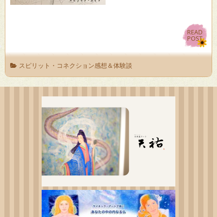
READ
READ
POST
POST
スピリット・コネクション感想＆体験談