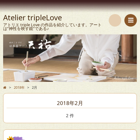
Atelier tripleLove
アトリエ triple Love の作品を紹介しています。アート
は”神性を映す鏡”である♪
検
索
>
2018年
>
2月
2018年2月
2 件