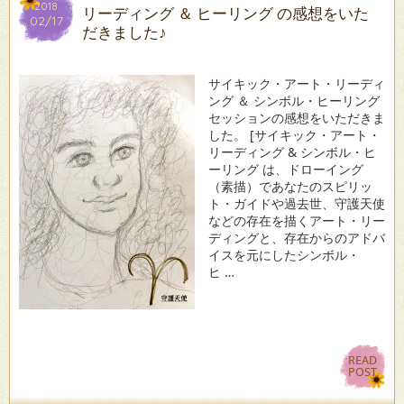
2018
2018
リーディング ＆ ヒーリング の感想をいた
02/17
02/17
だきました♪
サイキック・アート・リーディ
ング ＆ シンボル・ヒーリング
セッションの感想をいただきま
した。 [サイキック・アート・
リーディング & シンボル・ヒ
ーリング は、ドローイング
（素描）であなたのスピリッ
ト・ガイドや過去世、守護天使
などの存在を描くアート・リー
ディングと、存在からのアドバ
イスを元にしたシンボル・
ヒ …
READ
READ
POST
POST