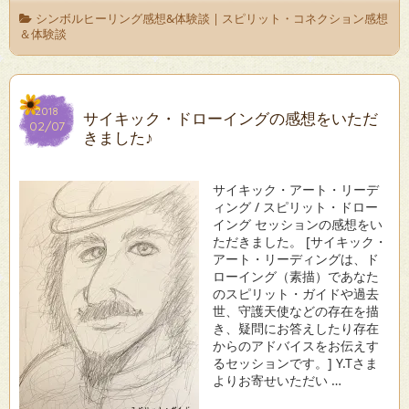
シンボルヒーリング感想&体験談
|
スピリット・コネクション感想
＆体験談
2018
2018
サイキック・ドローイングの感想をいただ
02/07
02/07
きました♪
サイキック・アート・リーデ
ィング / スピリット・ドロー
イング セッションの感想をい
ただきました。 [サイキック・
アート・リーディングは、ド
ローイング（素描）であなた
のスピリット・ガイドや過去
世、守護天使などの存在を描
き、疑問にお答えしたり存在
からのアドバイスをお伝えす
るセッションです。] Y.Tさま
よりお寄せいただい …