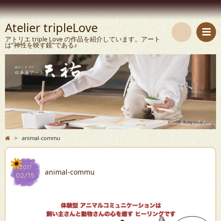
Atelier tripleLove
アトリエ triple Love の作品を紹介しています。アート
は”神性を映す鏡”である♪
検
索
>
animal-commu
2017
animal-commu
02/15