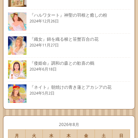
『ハルワタート』神聖の羽根と癒しの粉
2024年12月26日
『織女』錦を織る梭と笹蟹百合の花
2024年11月27日
『倭姫命』調和の森との歓喜の鶴
2024年6月18日
『ネイト』朝焼けの青き蓮とアカシアの花
2024年5月2日
2026年8月
月
火
水
木
金
土
日