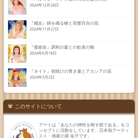
2024年12月26日
『織女』錦を織る梭と笹蟹百合の花
2024年11月27日
『倭姫命』調和の森との歓喜の鶴
2024年6月18日
『ネイト』朝焼けの青き蓮とアカシアの花
2024年5月2日
このサイトについて
アートは「あなたの神性を映す鏡である」をコ
ンセプトに活動をしています。日本画アーティ
スト・画家の原 祐子です。