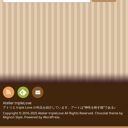
RSS
Fee
Atelier tripleLove
お問
アトリエ triple Love の作品を紹介しています。アートは”神性を映す鏡”である♪
Copyright © 2016-2025
Atelier tripleLove
All Rights Reserved. Chocolat theme by
dly
い合
Mignon Style
. Powered by
WordPress
.
わせ