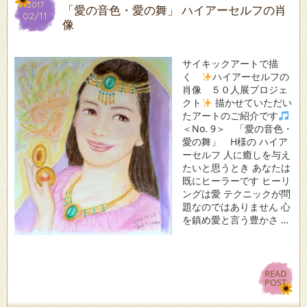
2017
2017
「愛の音色・愛の舞」 ハイアーセルフの肖
02/11
02/11
像
サイキックアートで描
く
ハイアーセルフの
肖像 ５０人展プロジェ
クト
描かせていただい
たアートのご紹介です
＜No. 9＞ 「愛の音色・
愛の舞」 H様の ハイア
ーセルフ 人に癒しを与え
たいと思うとき あなたは
既にヒーラーです ヒーリ
ングは愛 テクニックが問
題なのではありません 心
を鎮め愛と言う豊かさ …
READ
READ
POST
POST