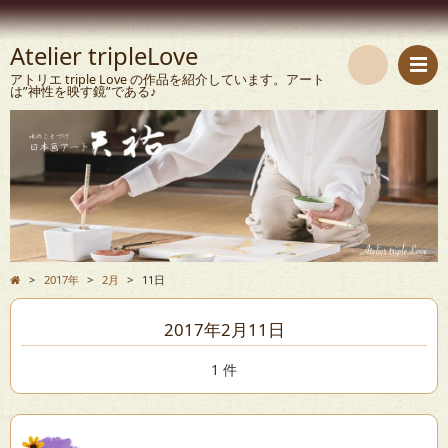
Atelier tripleLove
アトリエ triple Love の作品を紹介しています。アート
は”神性を映す鏡”である♪
検
索
>
2017年
>
2月
>
11日
2017年2月11日
1 件