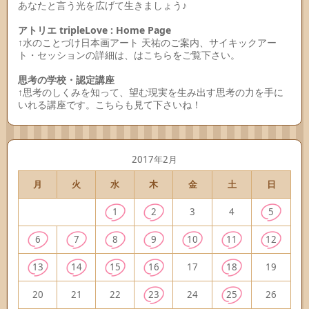
あなたと言う光を広げて生きましょう♪
アトリエ tripleLove : Home Page
↑水のことづけ日本画アート 天祐のご案内、サイキックアー
ト・セッションの詳細は、はこちらをご覧下さい。
思考の学校・認定講座
↑思考のしくみを知って、望む現実を生み出す思考の力を手に
いれる講座です。こちらも見て下さいね！
2017年2月
月
火
水
木
金
土
日
1
2
3
4
5
6
7
8
9
10
11
12
13
14
15
16
17
18
19
20
21
22
23
24
25
26