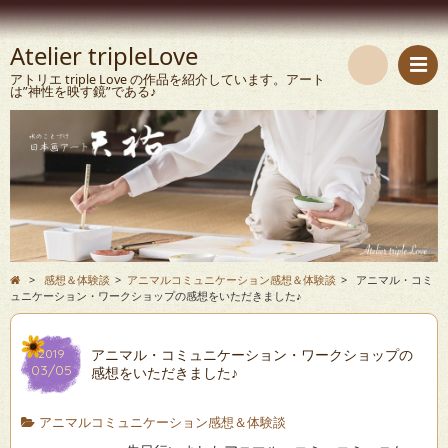
Atelier tripleLove
アトリエ triple Love の作品を紹介しています。アート
は”神性を映す鏡”である♪
検
索
>
感想＆体験談
>
アニマルコミュニケーション感想＆体験談
>
アニマル・コミ
ュニケーション・ワークショップの感想をいただきました♪
アニマル・コミュニケーション・ワークショップの
2019
03/05
感想をいただきました♪
アニマルコミュニケーション感想＆体験談