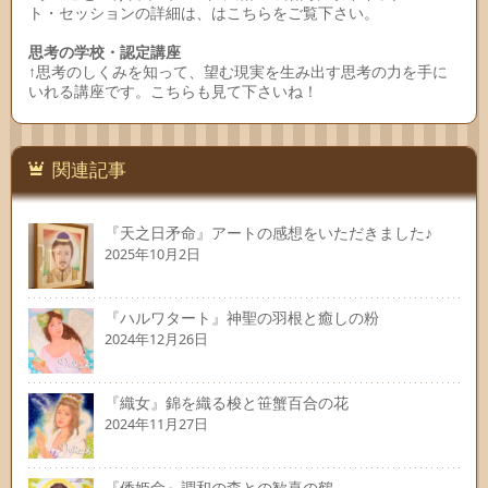
ト・セッションの詳細は、はこちらをご覧下さい。
思考の学校・認定講座
↑思考のしくみを知って、望む現実を生み出す思考の力を手に
いれる講座です。こちらも見て下さいね！
関連記事
『天之日矛命』アートの感想をいただきました♪
2025年10月2日
『ハルワタート』神聖の羽根と癒しの粉
2024年12月26日
『織女』錦を織る梭と笹蟹百合の花
2024年11月27日
『倭姫命』調和の森との歓喜の鶴