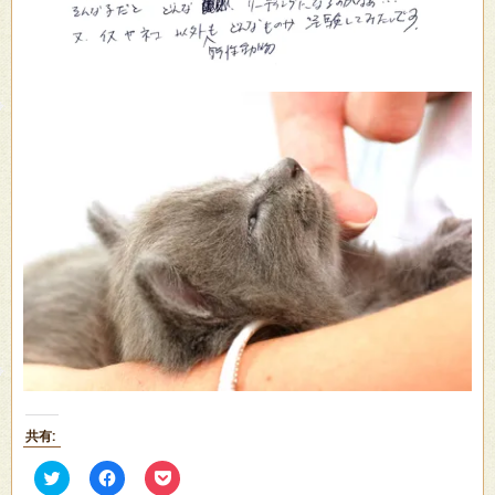
共有:
ク
Facebook
ク
リ
で
リ