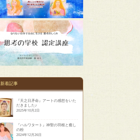
新着記事
『天之日矛命』アートの感想をいた
だきました♪
2025年10月2日
『ハルワタート』神聖の羽根と癒し
の粉
2024年12月26日