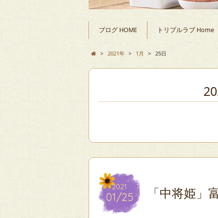
ブログ HOME
トリプルラブ Home
>
2021年
>
1月
>
25日
2
2021
2021
「中将姫」
01/25
01/25