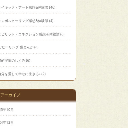
サイキック・アート感想&体験談
(46)
シンボルヒーリング感想&体験談
(4)
スピリット・コネクション感想＆体験談
(6)
むヒーリング 猫まんが
(8)
猫的宇宙のしくみ
(6)
自分を愛して幸せに生きる♪
(2)
アーカイブ
25年10月
24年12月