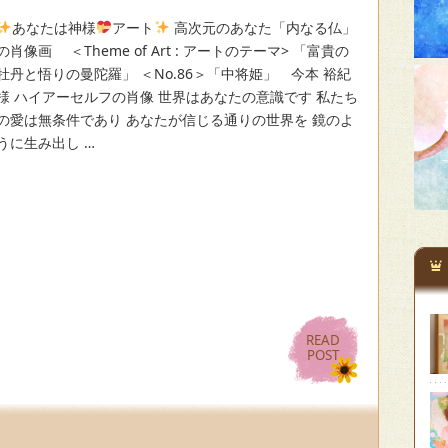
あなたは神様
アート
高次元のあなた「内なる仏」
の肖像画 ＜Theme of Art : アートのテーマ> 「富貴の
牡丹と悟りの曼陀羅」 ＜No.86＞「中将姫」 今本 裕紀
様 ハイアーセルフの肖像 世界はあなたの意識です 私たち
の愛は無条件であり あなたが信じる通りの世界を 鏡のよ
うに生み出し …
READ
READ
POST
POST