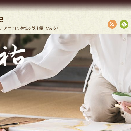
e
います。アートは”神性を映す鏡”である♪
RSS
Fee
dly