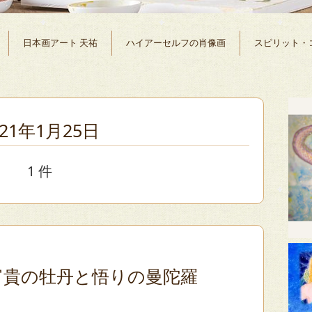
日本画アート 天祐
ハイアーセルフの肖像画
スピリット・
021年1月25日
1 件
富貴の牡丹と悟りの曼陀羅