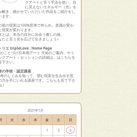
クアートと言う手法を使い、目
に見えないエネルギー（光）を
み解き、描かせていただいた作品をご紹介をし
います。
の前の現実は100%思考で作られ、意識が変わ
と現実が変わります。
生とは、本当の自分に出会う癒しの旅。
なたと言う光を広げて生きましょう♪
リエ tripleLove : Home Page
水のことづけ日本画アート 天祐のご案内、サイ
ックアート・セッションの詳細は、はこちらを
覧下さい。
考の学校・認定講座
思考のしくみを知って、望む現実を生み出す思
の力を手にいれる講座です。こちらも見て下さ
ね！
2021年1月
月
火
水
木
金
土
日
1
2
3