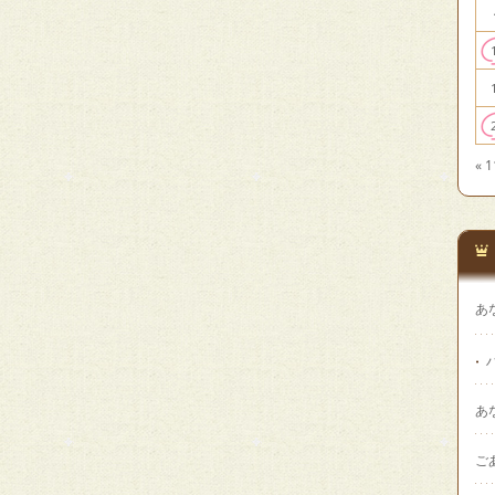
« 
あ
あ
ご