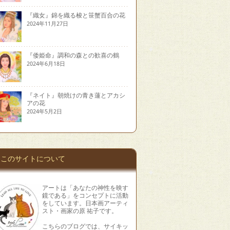
『織女』錦を織る梭と笹蟹百合の花
2024年11月27日
『倭姫命』調和の森との歓喜の鶴
2024年6月18日
『ネイト』朝焼けの青き蓮とアカシ
アの花
2024年5月2日
このサイトについて
アートは「あなたの神性を映す
鏡である」をコンセプトに活動
をしています。日本画アーティ
スト・画家の原 祐子です。
こちらのブログでは、サイキッ