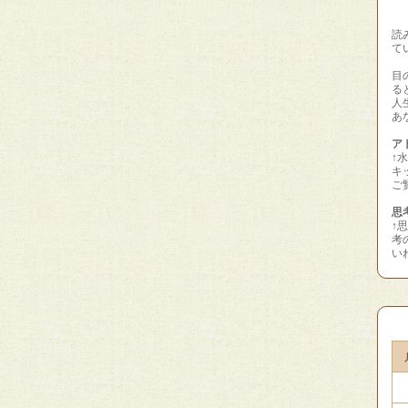
読
て
目
る
人
あ
アト
↑
キ
ご
思
↑
考
い