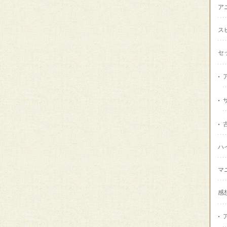
ア
ス
セ
ハ
マ
感