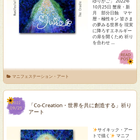
ゆりかご」 2022年
10月25日 蟹座・新
月 部分日蝕 マヤ
暦・極性キン 皆さま
の夢みる世界を 現実
に降ろすエネルギー
の扉を開くため 祈り
を合わせ …
READ
READ
POST
POST
マニフェステーション・アート
2022
2022
「Co-Creation・世界を共に創造する」祈り
09/25
09/25
アート
サイキック・アー
トで描く
マニフ