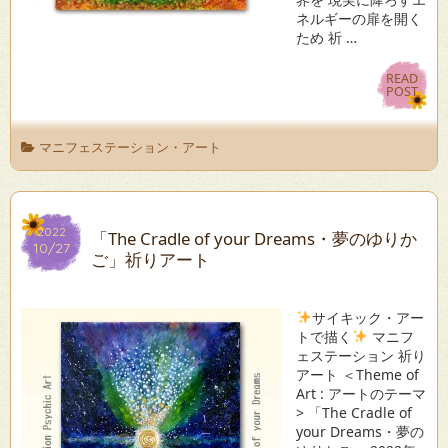
ネルギーの扉を開く
ため 祈 …
READ
READ
POST
POST
マニフェステーション・アート
2022
2022
「The Cradle of your Dreams・夢のゆりか
10/27
10/27
ご」祈りアート
サイキック・アー
トで描く
マニフ
ェステーション 祈り
アート ＜Theme of
Art : アートのテーマ
> 「The Cradle of
your Dreams・夢の