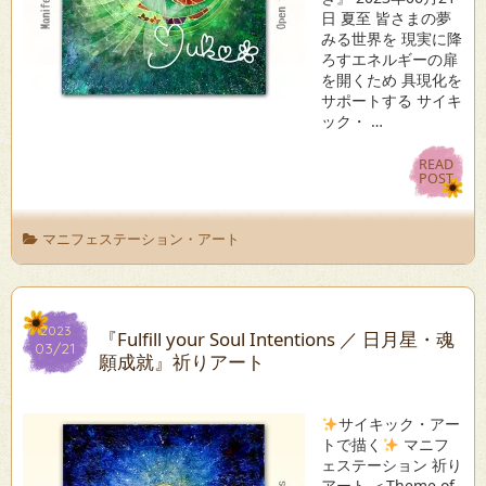
日 夏至 皆さまの夢
みる世界を 現実に降
ろすエネルギーの扉
を開くため 具現化を
サポートする サイキ
ック・ …
READ
READ
POST
POST
マニフェステーション・アート
2023
2023
『Fulfill your Soul Intentions ／ 日月星・魂
03/21
03/21
願成就』祈りアート
サイキック・アー
トで描く
マニフ
ェステーション 祈り
アート ＜Theme of