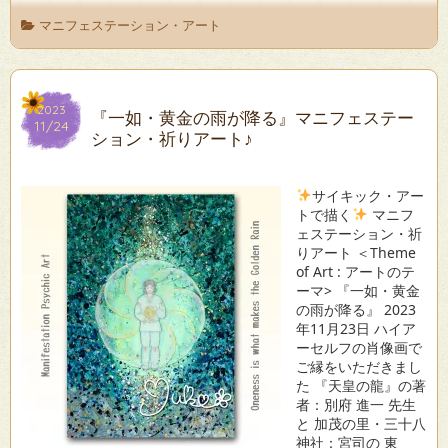
マニフェステーション・アート
2023
2023
『一如・黄金の雨が降る』マニフェステー
11/24
11/24
ション・祈りアート♪
サイキック・アー
トで描く
マニフ
ェステーション・祈
りアート ＜Theme
of Art : アートのテ
ーマ> 『一如・黄金
の雨が降る』 2023
年11月23日 ハイア
ーセルフの肖像画で
ご縁をいただきまし
た 『天皇の龍』の著
者：別府 進一 先生
と 加茂の里・三十八
神社：宮司の 東