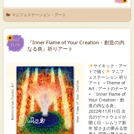
マニフェステーション・アート
2022
2022
『Inner Flame of Your Creation・創造の内
11/15
11/15
なる炎』祈りアート
サイキック・アー
トで描く
マニフ
ェステーション 祈り
アート ＜Theme of
Art : アートのテーマ
> 「Inner Flame of
Your Creation・創
造の内なる炎」
2022年11月11日 次
元のゲートウェイが
開く日・レムリア新
年 皆さまの夢みる世
界を 現実に降ろすエ