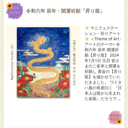
2024
2024
令和六年 辰年・開運祈願『昇り龍』
01/01
01/01
マニフェステー
ション・祈りアート
＜Theme of Art :
アートのテーマ> 令
和六年 辰年 開運祈
願【昇り龍】 2024
年1月1日 元旦 皆さ
まのご多幸と開運を
祈願し 黄金の【昇り
龍】を描かせていた
だきました。 ワイタ
ハ族の長老曰く 『日
本人は龍から生まれ
た金龍』だそうで …
READ
READ
POST
POST