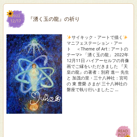
2022
2022
『湧く玉の龍』の祈り
12/17
12/17
サイキック・アートで描く
マニフェステーション・アー
ト ＜Theme of Art : アートの
テーマ> 「湧く玉の龍」 2022年
12月11日 ハイアーセルフの肖像
画でご縁をいただきました 『天
皇の龍』の著者：別府 進一 先生
と 加茂の里・三十八神社：宮司
の 東 豊榮 さまが 三十八神社の
磐座で執り行いましたご …
READ
READ
POST
POST