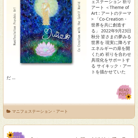
ェステーション 祈り
アート ＜Theme of
Art : アートのテーマ
> 「Co-Creation・
世界を共に創造す
る」 2022年9月23日
秋分 皆さまの夢みる
世界を 現実に降ろす
エネルギーの扉を開
くため 祈りを合わせ
具現化をサポートす
る サイキック・アー
トを描かせていた
だ …
READ
READ
POST
POST
マニフェステーション・アート
2022
2022