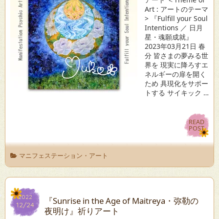
Art : アートのテーマ
> 『Fulfill your Soul
Intentions ／ 日月
星・魂願成就』
2023年03月21日 春
分 皆さまの夢みる世
界を 現実に降ろすエ
ネルギーの扉を開く
ため 具現化をサポー
トする サイキック …
READ
READ
POST
POST
マニフェステーション・アート
2022
2022
『Sunrise in the Age of Maitreya・弥勒の
12/24
12/24
夜明け』祈りアート