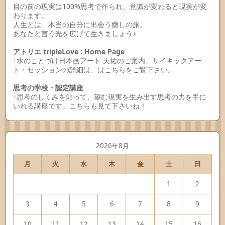
目の前の現実は100%思考で作られ、意識が変わると現実が変
わります。
人生とは、本当の自分に出会う癒しの旅。
あなたと言う光を広げて生きましょう♪
アトリエ tripleLove : Home Page
↑水のことづけ日本画アート 天祐のご案内、サイキックアー
ト・セッションの詳細は、はこちらをご覧下さい。
思考の学校・認定講座
↑思考のしくみを知って、望む現実を生み出す思考の力を手に
いれる講座です。こちらも見て下さいね！
2026年8月
月
火
水
木
金
土
日
1
2
3
4
5
6
7
8
9
10
11
12
13
14
15
16