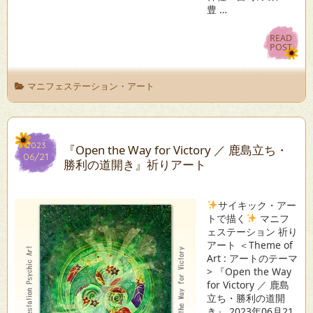
豊 …
READ
READ
POST
POST
マニフェステーション・アート
2023
2023
『Open the Way for Victory ／ 鹿島立ち・
06/21
06/21
勝利の道開き』祈りアート
サイキック・アー
トで描く
マニフ
ェステーション 祈り
アート ＜Theme of
Art : アートのテーマ
> 『Open the Way
for Victory ／ 鹿島
立ち・勝利の道開
き』 2023年06月21