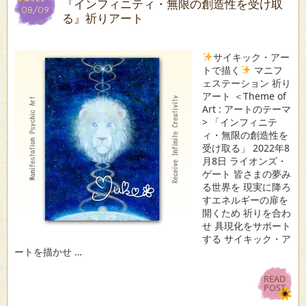
『インフィニティ・無限の創造性を受け取
08/09
08/09
る』祈りアート
サイキック・アー
トで描く
マニフ
ェステーション 祈り
アート ＜Theme of
Art : アートのテーマ
> 「インフィニテ
ィ・無限の創造性を
受け取る」 2022年8
月8日 ライオンズ・
ゲート 皆さまの夢み
る世界を 現実に降ろ
すエネルギーの扉を
開くため 祈りを合わ
せ 具現化をサポート
する サイキック・ア
ートを描かせ …
READ
READ
POST
POST