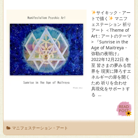
サイキック・アー
トで描く
マニフ
ェステーション 祈り
アート ＜Theme of
Art : アートのテーマ
> 『Sunrise in the
Age of Maitreya・
弥勒の夜明け』
2022年12月22日 冬
至 皆さまの夢みる世
界を 現実に降ろすエ
ネルギーの扉を開く
ため 祈りを合わせ
具現化をサポートす
る …
READ
READ
POST
POST
マニフェステーション・アート