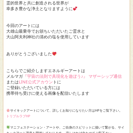
霊的世界と共に創造される世界が
幸多き豊かな浄土となりますように
今回のアートには
大雄山最乗寺でお頒ちいただいたご霊水と
大山阿夫利神社の清めの塩を使用しています
ありがとうございました
こちらでご紹介しますエネルギーアートは
メルマガ
『宇宙の法則で具現化を遊ぼう♪』 マザーシップ通信
または
LINE公式アカウン
トに
ご登録いただいている方には
携帯待ち受けに使える画像を配信いたします
サイキックアートについて、詳しくお知りになりたい方はHPをご覧下さい。
トリプルラブHP
マニフェステーション・アートや、ご自身のスピリットに描いて繋がる、サイ
キックアート講座も開催しております。 宜しければ合わせてご覧下さい。