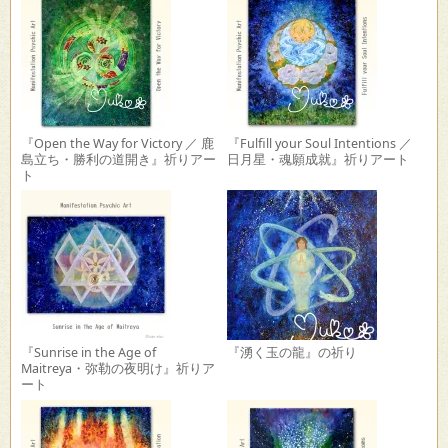
『Open the Way for Victory ／ 鹿
『Fulfill your Soul Intentions ／
島立ち・勝利の道開き』祈りアー
日月星・魂願成就』祈りアート
ト
『Sunrise in the Age of
『湧く玉の龍』の祈り
Maitreya・弥勒の夜明け』祈りア
ート