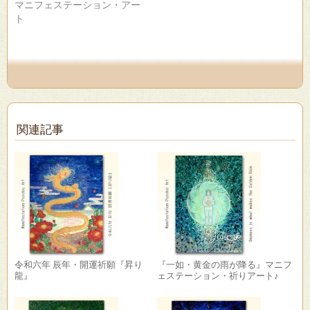
ド
マニフェステーション・アー
ウ
ト
で
開
き
ま
す)
関連記事
令和六年 辰年・開運祈願『昇り
『一如・黄金の雨が降る』マニフ
龍』
ェステーション・祈りアート♪