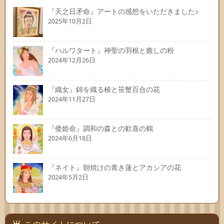
『天之日矛命』アートの感想をいただきました♪
2025年10月2日
『ハルワタート』神聖の羽根と癒しの粉
2024年12月26日
『織女』錦を織る梭と笹蟹百合の花
2024年11月27日
『倭姫命』調和の森との歓喜の鶴
2024年6月18日
『ネイト』朝焼けの青き蓮とアカシアの花
2024年5月2日