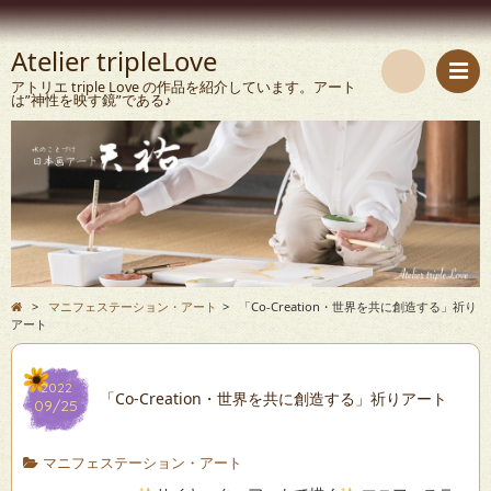
Atelier tripleLove
アトリエ triple Love の作品を紹介しています。アート
は”神性を映す鏡”である♪
検
索
>
マニフェステーション・アート
>
「Co-Creation・世界を共に創造する」祈り
アート
2022
「Co-Creation・世界を共に創造する」祈りアート
09/25
マニフェステーション・アート