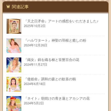
関連記事
『天之日矛命』アートの感想をいただきました♪
2025年10月2日
『ハルワタート』神聖の羽根と癒しの粉
2024年12月26日
『織女』錦を織る梭と笹蟹百合の花
2024年11月27日
『倭姫命』調和の森との歓喜の鶴
2024年6月18日
『ネイト』朝焼けの青き蓮とアカシアの花
2024年5月2日