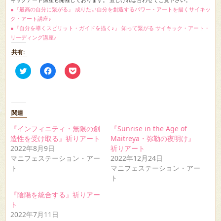
●『最高の自分に繋がる』 成りたい自分を創造するパワー・アートを描くサイキッ
ク・アート講座♪
●『自分を導くスピリット・ガイドを描く♪』 知って繋がる サイキック・アート・
リーディング講座♪
共有:
ク
Facebook
ク
リ
で
リ
ッ
共
ッ
ク
有
ク
し
す
し
て
る
て
Twitter
に
Pocket
関連
で
は
で
共
ク
シ
有
リ
ェ
『インフィニティ・無限の創
『Sunrise in the Age of
(新
ッ
ア
造性を受け取る』祈りアート
Maitreya・弥勒の夜明け』
し
ク
(新
い
し
し
2022年8月9日
祈りアート
ウ
て
い
マニフェステーション・アー
2022年12月24日
ィ
く
ウ
ン
だ
ィ
ト
マニフェステーション・アー
ド
さ
ン
ト
ウ
い
ド
で
(新
ウ
開
し
で
『陰陽を統合する』祈りアー
き
い
開
ト
ま
ウ
き
す)
ィ
ま
2022年7月11日
ン
す)