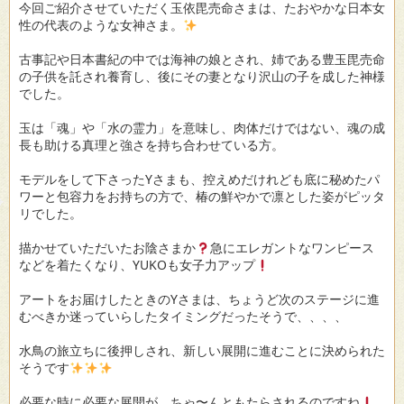
今回ご紹介させていただく玉依毘売命さまは、たおやかな日本女
性の代表のような女神さま。
古事記や日本書紀の中では海神の娘とされ、姉である豊玉毘売命
の子供を託され養育し、後にその妻となり沢山の子を成した神様
でした。
玉は「魂」や「水の霊力」を意味し、肉体だけではない、魂の成
長も助ける真理と強さを持ち合わせている方。
モデルをして下さったYさまも、控えめだけれども底に秘めたパ
ワーと包容力をお持ちの方で、椿の鮮やかで凛とした姿がピッタ
リでした。
描かせていただいたお陰さまか
急にエレガントなワンピース
などを着たくなり、YUKOも女子力アップ
アートをお届けしたときのYさまは、ちょうど次のステージに進
むべきか迷っていらしたタイミングだったそうで、、、、
水鳥の旅立ちに後押しされ、新しい展開に進むことに決められた
そうです
必要な時に必要な展開が、ちゃ〜んともたらされるのですね