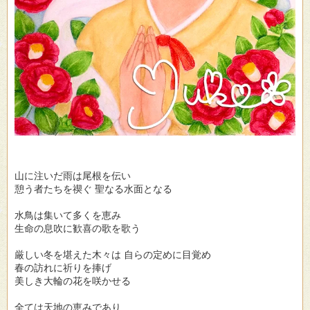
山に注いだ雨は尾根を伝い
憩う者たちを禊ぐ 聖なる水面となる
水鳥は集いて多くを恵み
生命の息吹に歓喜の歌を歌う
厳しい冬を堪えた木々は 自らの定めに目覚め
春の訪れに祈りを捧げ
美しき大輪の花を咲かせる
全ては天地の恵みであり