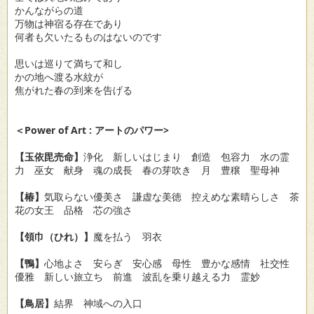
かんながらの道
万物は神宿る存在であり
何者も欠いたるものはないのです
思いは巡りて満ちて和し
かの地へ渡る水紋が
焦がれた春の到来を告げる
＜Power of Art : アートのパワー>
【玉依毘売命】
浄化 新しいはじまり 創造 包容力 水の霊
力 巫女 献身 魂の成長 春の芽吹き 月 豊穣 聖母神
【椿】
気取らない優美さ 謙虚な美徳 控えめな素晴らしさ 茶
花の女王 品格 芯の強さ
【領巾（ひれ）】
魔を払う 羽衣
【鴨】
心地よさ 安らぎ 安心感 母性 豊かな感情 社交性
優雅 新しい旅立ち 前進 波乱を乗り越える力 霊妙
【鳥居】
結界 神域への入口