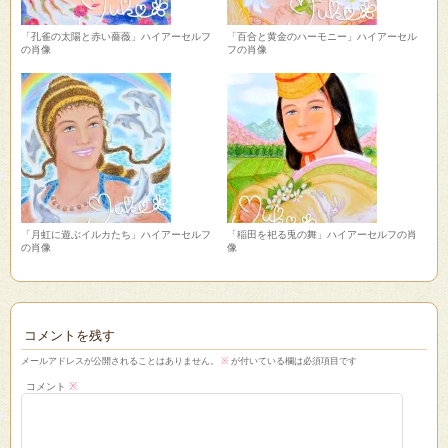
「孔雀の太陽と赤い薔薇」ハイアーセルフ
「百合と黄金のハーモニー」ハイアーセル
の肖像
フの肖像
「月虹に遊ぶイルカたち」ハイアーセルフ
「稲田を祀る兎の舞」ハイアーセルフの肖
の肖像
像
コメントを残す
メールアドレスが公開されることはありません。
※
が付いている欄は必須項目です
コメント
※