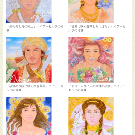
「銀の矢と月の戦士」ハイアーセルフの肖
「甘美に咲く蓮華とみつばち」ハイアーセ
像
ルフの肖像
「砂漠の夕陽に咲く白き薔薇」ハイアーセ
「ドリームタイムの大地の讃歌」ハイアー
ルフの肖像
セルフの肖像