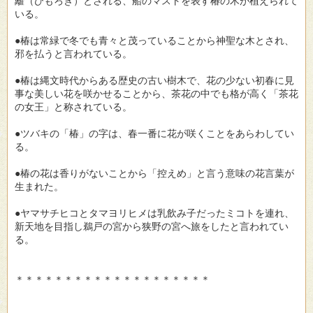
籬（ひもろぎ）とされる、船のマストを表す椿の木が植えられて
いる。
●椿は常緑で冬でも青々と茂っていることから神聖な木とされ、
邪を払うと言われている。
●椿は縄文時代からある歴史の古い樹木で、花の少ない初春に見
事な美しい花を咲かせることから、茶花の中でも格が高く「茶花
の女王」と称されている。
●ツバキの「椿」の字は、春一番に花が咲くことをあらわしてい
る。
●椿の花は香りがないことから「控えめ」と言う意味の花言葉が
生まれた。
●ヤマサチヒコとタマヨリヒメは乳飲み子だったミコトを連れ、
新天地を目指し鵜戸の宮から狭野の宮へ旅をしたと言われてい
る。
＊＊＊＊＊＊＊＊＊＊＊＊＊＊＊＊＊＊＊＊