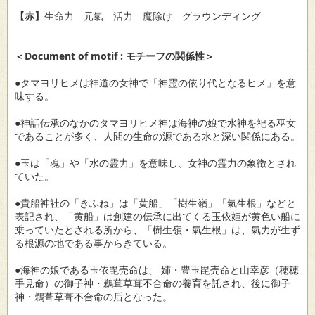
【赤】
生命力 元氣 活力 魔除け グラウンディング
＜Document of motif : モチーフの関係性＞
●タマヨリヒメは神道の女神で「神霊の依り代となるヒメ」を意
味する。
●神話伝承のなかのタマヨリヒメ神は海神の娘で水神を祀る巫女
であることが多く、人間の生命の源である水と深い関係にある。
●玉は「魂」や「水の霊力」を意味し、女神の霊力の象徴とされ
ていた。
●貴船神社の「きふね」は「黄船」「樹生嶺」「氣生根」などと
表記され、「黄船」は創建の伝承に出てくる玉依姫が黄色い船に
乗っていたとされる所から、「樹生嶺・氣生根」は、氣力が生ず
る根源の地である事からきている。
●海神の娘である玉依毘売命は、 姉・豊玉毘売命と山幸彦（穂穂
手見命）の御子神・鵜葺草葺不合命の養育を託され、後に御子
神・鵜葺草葺不合命の后となった。