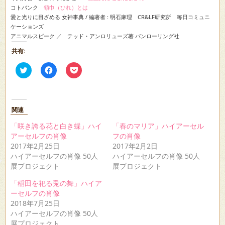
コトバンク
領巾（ひれ）とは
愛と光りに目ざめる 女神事典 / 編著者 : 明石麻理 CR&LF研究所 毎日コミュニ
ケーションズ
アニマルスピーク ／ テッド・アンロリューズ著 パンローリング社
共有:
ク
Facebook
ク
リ
で
リ
ッ
共
ッ
ク
有
ク
し
す
し
て
る
て
Twitter
に
Pocket
関連
で
は
で
共
ク
シ
「咲き誇る花と白き蝶」ハイ
「春のマリア」ハイアーセル
有
リ
ェ
(新
ッ
ア
アーセルフの肖像
フの肖像
し
ク
(新
2017年2月25日
2017年2月2日
い
し
し
ウ
て
い
ハイアーセルフの肖像 50人
ハイアーセルフの肖像 50人
ィ
く
ウ
展プロジェクト
展プロジェクト
ン
だ
ィ
ド
さ
ン
ウ
い
ド
「稲田を祀る兎の舞」ハイア
で
(新
ウ
ーセルフの肖像
開
し
で
き
い
開
2018年7月25日
ま
ウ
き
す)
ィ
ま
ハイアーセルフの肖像 50人
ン
す)
展プロジェクト