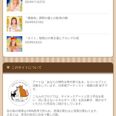
2024年11月27日
『倭姫命』調和の森との歓喜の鶴
2024年6月18日
『ネイト』朝焼けの青き蓮とアカシアの花
2024年5月2日
このサイトについて
アートは「あなたの神性を映す鏡である」をコンセプトに
活動をしています。日本画アーティスト・画家の原 祐子で
す。
こちらのブログでは、サイキックアートと言う手法を使
い、目に見えないエネルギー（光）を読み解き、描かせて
いただいた作品をご紹介をしています。
目の前の現実は100%思考で作られ、意識が変わると現実が変わります。
人生とは、本当の自分に出会う癒しの旅。