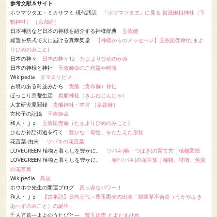
参考文献＆サイト
ホツマツタエ・ミカサフミ 現代語訳
『ホツマツタヱ』に見る 賀茂御祖神社（下
鴨神社） ［京都府］
日本神話など日本の神様を紹介する神様辞典
玉依姫
願望を祭式で天に届ける真幸架堂
【神様からのメッセージ】玉依毘売命(たまよ
りひめのみこと)
日本の神々
日本の神々12 たまよりひめのかみ
日本の神様と神社
玉依姫命のご利益や特徴
Wikipedia
タマヨリビメ
古墳のある町並みから
貴船（貴布禰）神社
ほっこり京都生活
貴船神社（きふねじんじゃ）
人文研究見聞録
貴船神社・本宮 ［京都府］
玄松子の記憶
玉依姫命
和人・ｊｐ
玉依毘売命（たまよりびめのみこと）
ひむか神話街道を行く
豊かな「母性」をたたえた形状
花言葉-由来
ツバキの花言葉
LOVEGREEN 植物と暮らしを豊かに。
ツバキ(椿・つばき)の育て方｜植物図鑑
LOVEGREEN 植物と暮らしを豊かに。
椿(ツバキ)の花言葉｜種類、特徴、色別
の花言葉
Wikipedia
鳥居
ホウホウ先生の開運ブログ
真っ赤なパワー！
和人・ｊｐ
【古事記】日向三代～豊玉毘売の出産「鵜葦草不合命（うかやふき
あへずのみこと）の誕生」
千人万首―よよのうたびと―
豊玉比売 とよたまひめ