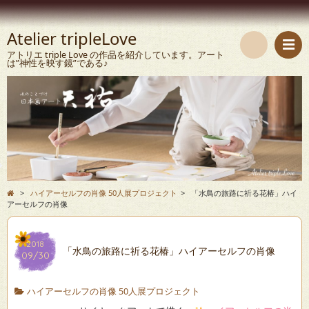
Atelier tripleLove
アトリエ triple Love の作品を紹介しています。アート
は”神性を映す鏡”である♪
検
索
>
ハイアーセルフの肖像 50人展プロジェクト
>
「水鳥の旅路に祈る花椿」ハイ
アーセルフの肖像
2018
「水鳥の旅路に祈る花椿」ハイアーセルフの肖像
09/30
ハイアーセルフの肖像 50人展プロジェクト