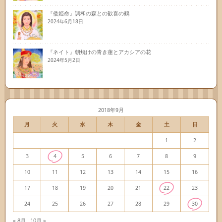
『倭姫命』調和の森との歓喜の鶴
2024年6月18日
『ネイト』朝焼けの青き蓮とアカシアの花
2024年5月2日
2018年9月
月
火
水
木
金
土
日
1
2
3
4
5
6
7
8
9
10
11
12
13
14
15
16
17
18
19
20
21
22
23
24
25
26
27
28
29
30
« 8月
10月 »