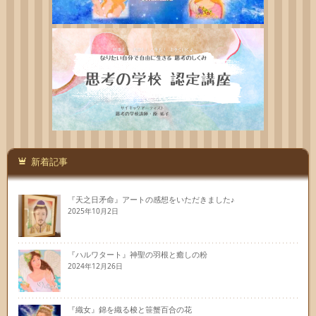
新着記事
『天之日矛命』アートの感想をいただきました♪
2025年10月2日
『ハルワタート』神聖の羽根と癒しの粉
2024年12月26日
『織女』錦を織る梭と笹蟹百合の花