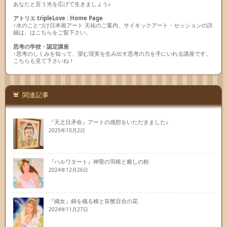
あなたと言う光を広げて生きましょう♪
アトリエ tripleLove : Home Page
↑水のことづけ日本画アート 天祐のご案内、サイキックアート・セッションの詳
細は、はこちらをご覧下さい。
思考の学校・認定講座
↑思考のしくみを知って、望む現実を生み出す思考の力を手にいれる講座です。
こちらも見て下さいね！
関連記事
『天之日矛命』アートの感想をいただきました♪
2025年10月2日
『ハルワタート』神聖の羽根と癒しの粉
2024年12月26日
『織女』錦を織る梭と笹蟹百合の花
2024年11月27日