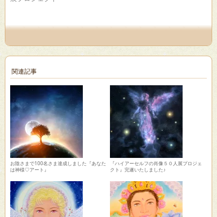
ド
ウ
で
開
き
ま
す)
関連記事
お陰さまで100名さま達成しました『あなた
『ハイアーセルフの肖像５０人展プロジェ
は神様♡アート』
クト』完遂いたしました♪