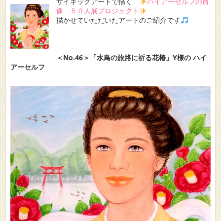
サイキックアートで描く
ハイアーセルフの肖
像 ５０人展プロジェクト
描かせていただいたアートのご紹介です
＜No.46＞「水鳥の旅路に祈る花椿」Y様の ハイ
アーセルフ