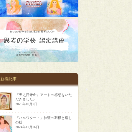
新着記事
『天之日矛命』アートの感想をいた
だきました♪
2025年10月2日
『ハルワタート』神聖の羽根と癒し
の粉
2024年12月26日