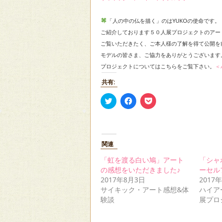
「人の中の仏を描く」のはYUKOの使命です。
ご紹介しております５０人展プロジェクトのアー
ご覧いただきたく、ご本人様の了解を得て公開を
モデルの皆さま、ご協力をありがとうございます
プロジェクトについてはこちらをご覧下さい。
＜
共有:
ク
Facebook
ク
リ
で
リ
ッ
共
ッ
ク
有
ク
し
す
し
て
る
て
Twitter
に
Pocket
関連
で
は
で
共
ク
シ
有
リ
ェ
「虹を渡る白い鳩」アート
「シャ
(新
ッ
ア
の感想をいただきました♪
ーセル
し
ク
(新
い
し
し
2017年8月3日
2017
ウ
て
い
サイキック・アート感想&体
ハイア
ィ
く
ウ
ン
だ
ィ
験談
展プロ
ド
さ
ン
ウ
い
ド
で
(新
ウ
開
し
で