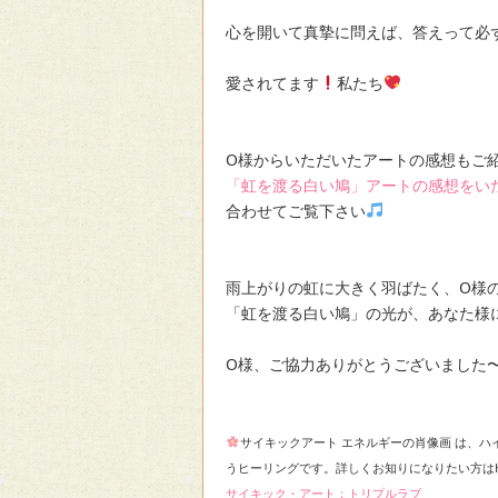
心を開いて真摯に問えば、答えって必
愛されてます
私たち
O様からいただいたアートの感想もご
「虹を渡る白い鳩」アートの感想をい
合わせてご覧下さい
雨上がりの虹に大きく羽ばたく、O様
「虹を渡る白い鳩」の光が、あなた様
O様、ご協力ありがとうございました
サイキックアート エネルギーの肖像画 は、
うヒーリングです。詳しくお知りになりたい方は
サイキック・アート：トリプルラブ