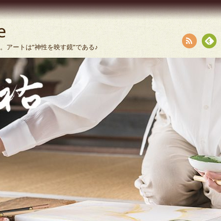
e
います。アートは”神性を映す鏡”である♪
RSS
Fee
dly