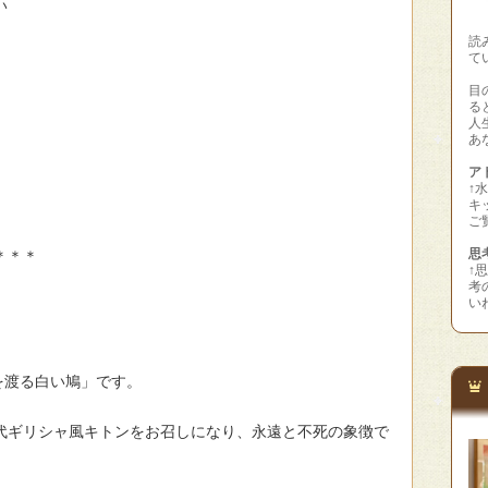
い
読
て
目
る
人
あ
アト
↑
キ
ご
思
＊＊＊
↑
考
い
を渡る白い鳩」です。
代ギリシャ風キトンをお召しになり、永遠と不死の象徴で