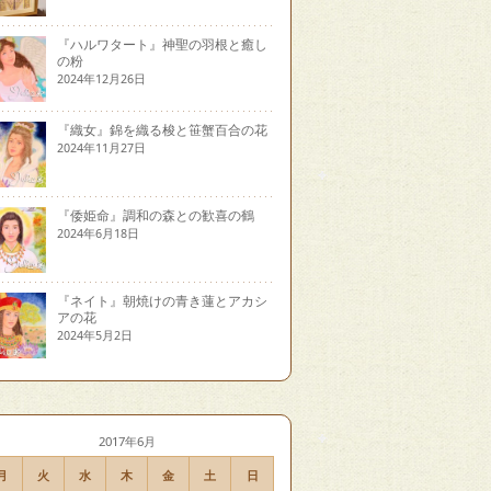
『ハルワタート』神聖の羽根と癒し
の粉
2024年12月26日
『織女』錦を織る梭と笹蟹百合の花
2024年11月27日
『倭姫命』調和の森との歓喜の鶴
2024年6月18日
『ネイト』朝焼けの青き蓮とアカシ
アの花
2024年5月2日
2017年6月
月
火
水
木
金
土
日