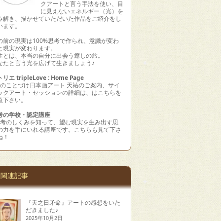
クアートと言う手法を使い、目
に見えないエネルギー（光）を
み解き、描かせていただいた作品をご紹介をし
います。
の前の現実は100%思考で作られ、意識が変わ
と現実が変わります。
生とは、本当の自分に出会う癒しの旅。
なたと言う光を広げて生きましょう♪
リエ tripleLove : Home Page
水のことづけ日本画アート 天祐のご案内、サイ
ックアート・セッションの詳細は、はこちらを
覧下さい。
考の学校・認定講座
思考のしくみを知って、望む現実を生み出す思
の力を手にいれる講座です。こちらも見て下さ
ね！
関連記事
『天之日矛命』アートの感想をいた
だきました♪
2025年10月2日