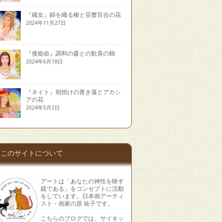
『織女』錦を織る梭と笹蟹百合の花
2024年11月27日
『倭姫命』調和の森との歓喜の鶴
2024年6月18日
『ネイト』朝焼けの青き蓮とアカシ
アの花
2024年5月2日
このサイトについて
アートは「あなたの神性を映す
鏡である」をコンセプトに活動
をしています。日本画アーティ
スト・画家の原 祐子です。
こちらのブログでは、サイキッ