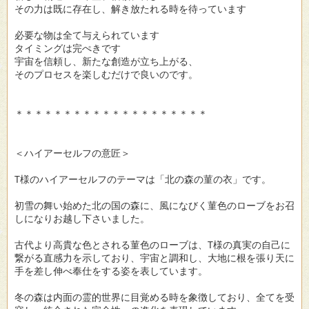
その力は既に存在し、解き放たれる時を待っています
必要な物は全て与えられています
タイミングは完ぺきです
宇宙を信頼し、新たな創造が立ち上がる、
そのプロセスを楽しむだけで良いのです。
＊＊＊＊＊＊＊＊＊＊＊＊＊＊＊＊＊＊＊＊
＜ハイアーセルフの意匠＞
T様のハイアーセルフのテーマは「北の森の菫の衣」です。
初雪の舞い始めた北の国の森に、風になびく菫色のローブをお召
しになりお越し下さいました。
古代より高貴な色とされる菫色のローブは、T様の真実の自己に
繋がる直感力を示しており、宇宙と調和し、大地に根を張り天に
手を差し伸べ奉仕をする姿を表しています。
冬の森は内面の霊的世界に目覚める時を象徴しており、全てを受