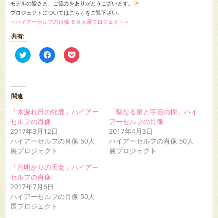
モデルの皆さま、ご協力をありがとうございます。
プロジェクトについてはこちらをご覧下さい。
＜ハイアーセルフの肖像 ５０人展プロジェクト＞
共有:
ク
Facebook
ク
リ
で
リ
ッ
共
ッ
ク
有
ク
し
す
し
て
る
て
Twitter
に
Pocket
関連
で
は
で
共
ク
シ
有
リ
ェ
「木漏れ日の牝鹿」ハイアー
「聖なる泉と宇宙の樹」ハイ
(新
ッ
ア
セルフの肖像
アーセルフの肖像
し
ク
(新
い
し
し
2017年3月12日
2017年4月3日
ウ
て
い
ハイアーセルフの肖像 50人
ハイアーセルフの肖像 50人
ィ
く
ウ
ン
だ
ィ
展プロジェクト
展プロジェクト
ド
さ
ン
ウ
い
ド
「月明かりの天女」ハイアー
で
(新
ウ
開
し
で
セルフの肖像
き
い
開
2017年7月6日
ま
ウ
き
す)
ィ
ま
ハイアーセルフの肖像 50人
ン
す)
ド
展プロジェクト
ウ
で