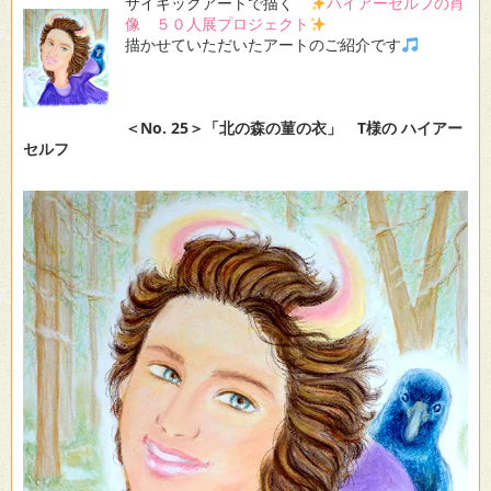
サイキックアートで描く
ハイアーセルフの肖
像 ５０人展プロジェクト
描かせていただいたアートのご紹介です
＜No. 25＞「北の森の菫の衣」 T様の ハイアー
セルフ