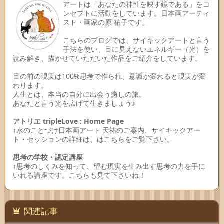
アートは「あなたの神性を映す鏡である」をコ
ンセプトに活動をしています。日本画アーティ
スト・画家の原 祐子です。
こちらのブログでは、サイキックアートと言う
手法を使い、目に見えないエネルギー（光）を
読み解き、描かせていただいた作品をご紹介をしています。
目の前の現実は100%思考で作られ、意識が変わると現実が変
わります。
人生とは、本当の自分に出会う癒しの旅。
あなたと言う光を広げて生きましょう♪
アトリエ tripleLove : Home Page
↑水のことづけ日本画アート 天祐のご案内、サイキックアー
ト・セッションの詳細は、はこちらをご覧下さい。
思考の学校・認定講座
↑思考のしくみを知って、望む現実を生み出す思考の力を手に
いれる講座です。こちらも見て下さいね！
関連記事