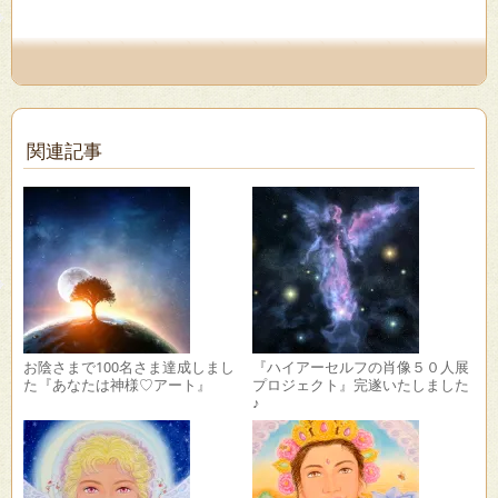
開
き
ま
す)
関連記事
お陰さまで100名さま達成しまし
『ハイアーセルフの肖像５０人展
た『あなたは神様♡アート』
プロジェクト』完遂いたしました
♪