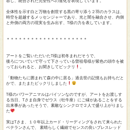
容し、統合された完全性への進化を表現しています。
全体性を示す白と万物を創世する黒の寄り添う２羽のカラスは、
時空を超越するメッセンジャーであり、光と闇を融合させ、内側
と外側の両方の現実を生み出す、T様の力を表しています。
＊＊＊＊＊＊＊＊＊＊＊＊＊＊＊＊＊＊＊＊
アートをご覧いただいたT様は初冬まれだそうで、
後ろについていて守って下さっている曽祖母様が紫色の頭巾を被
っておられると、お聞きしてビックリ
。
「動物たちに囲まれて森の中に居る」過去世の記憶もお持ちだと
かで、またまたビックリしました
T様のパワーアニマルはバイソンなのですが、アートをお渡しす
る当日、Tさま自身でゼウス（牡牛座）にご縁があることをする
出来事があったそうで、素敵なシンクロで２人で盛り上がりまし
た
実はTさま、１０年以上カード・リーディングをされて来られた
ベテランさんで、 素晴らしく繊細でセンスの良いブレスレッド