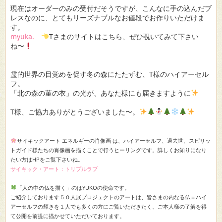
現在はオーダーのみの受付だそうですが、こんなに手の込んだブ
レスなのに、とてもリーズナブルなお値段でお作りいただけま
す。
myuka.
Tさまのサイトはこちら、ぜひ覗いてみて下さい
ね〜
霊的世界の目覚めを促す冬の森にたたずむ、T様のハイアーセル
フ。
「北の森の菫の衣」の光が、あなた様にも届きますように
T様、ご協力ありがとうございました〜。
サイキックアート エネルギーの肖像画 は、ハイアーセルフ、過去世、スピリッ
トガイド様たちの肖像画を描くことで行うヒーリングです。詳しくお知りになり
たい方はHPをご覧下さいね。
サイキック・アート：トリプルラブ
「人の中の仏を描く」のはYUKOの使命です。
ご紹介しております５０人展プロジェクトのアートは、皆さまの内なる仏＝ハイ
アーセルフの輝きを１人でも多くの方にご覧いただきたく、ご本人様の了解を得
て公開を前提に描かせていただいております。