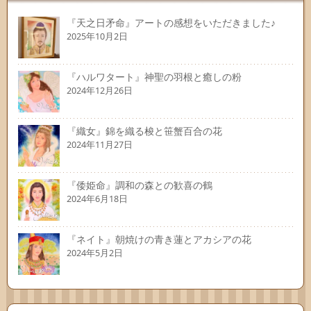
『天之日矛命』アートの感想をいただきました♪
2025年10月2日
『ハルワタート』神聖の羽根と癒しの粉
2024年12月26日
『織女』錦を織る梭と笹蟹百合の花
2024年11月27日
『倭姫命』調和の森との歓喜の鶴
2024年6月18日
『ネイト』朝焼けの青き蓮とアカシアの花
2024年5月2日