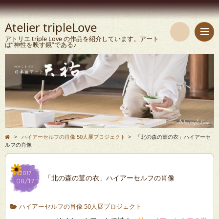
Atelier tripleLove
アトリエ triple Love の作品を紹介しています。アート
は”神性を映す鏡”である♪
検
索
>
ハイアーセルフの肖像 50人展プロジェクト
>
「北の森の菫の衣」ハイアーセ
ルフの肖像
2017
「北の森の菫の衣」ハイアーセルフの肖像
08/17
ハイアーセルフの肖像 50人展プロジェクト