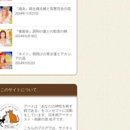
『織女』錦を織る梭と笹蟹百合の花
2024年11月27日
『倭姫命』調和の森との歓喜の鶴
2024年6月18日
『ネイト』朝焼けの青き蓮とアカシ
アの花
2024年5月2日
このサイトについて
アートは「あなたの神性を映す
鏡である」をコンセプトに活動
をしています。日本画アーティ
スト・画家の原 祐子です。
こちらのブログでは、サイキッ