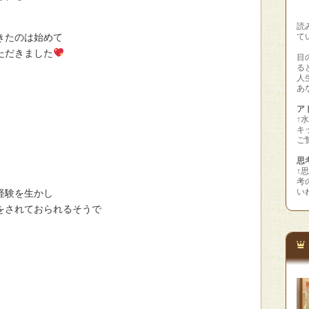
読
きたのは始めて
て
ただきました
目
る
人
あ
アト
↑
キ
ご
思
↑
考
い
経験を生かし
をされておられるそうで