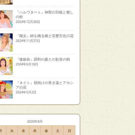
『ハルワタート』神聖の羽根と癒し
の粉
2024年12月26日
『織女』錦を織る梭と笹蟹百合の花
2024年11月27日
『倭姫命』調和の森との歓喜の鶴
2024年6月18日
『ネイト』朝焼けの青き蓮とアカシ
アの花
2024年5月2日
2020年8月
月
火
水
木
金
土
日