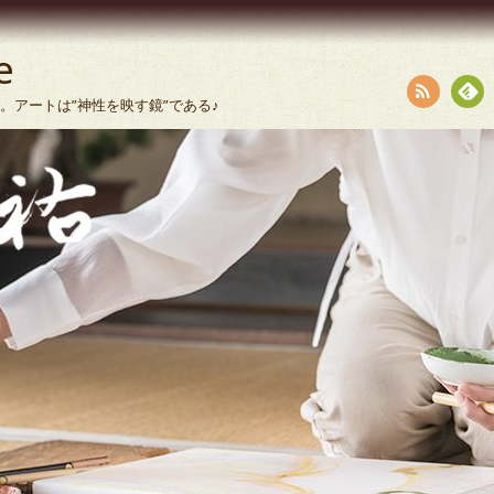
e
います。アートは”神性を映す鏡”である♪
RSS
Fee
dly