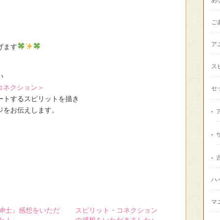
ご
ア
げます
ス
い
コネクション＞
セ
ートするスピリットを描き
ジをお伝えします。
ハ
マ
紳士』感想をいただ
スピリット・コネクション
た！
の感想をいただきました♪