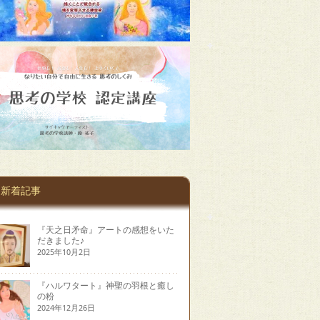
新着記事
『天之日矛命』アートの感想をいた
だきました♪
2025年10月2日
『ハルワタート』神聖の羽根と癒し
の粉
2024年12月26日