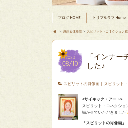
ブログ HOME
トリプルラブ Home
>
感想＆体験談
>
スピリット・コネクション感
「インナー
2020
08/10
した♪
スピリットの肖像画
|
スピリット
<サイキック・アート>
スピリット・コネクショ
描かせていただきました
「スピリットの肖像画」