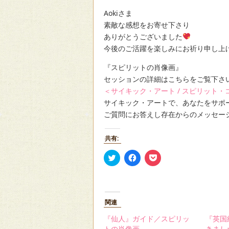
Aokiさま
素敵な感想をお寄せ下さり
ありがとうございました
今後のご活躍を楽しみにお祈り申し上
『スピリットの肖像画』
セッションの詳細はこちらをご覧下さ
＜サイキック・アート / スピリット・
サイキック・アートで、あなたをサポ
ご質問にお答えし存在からのメッセー
共有:
ク
Facebook
ク
リ
で
リ
ッ
共
ッ
ク
有
ク
し
す
し
て
る
て
Twitter
に
Pocket
関連
で
は
で
共
ク
シ
有
リ
ェ
『仙人』ガイド／スピリッ
『英国
(新
ッ
ア
トの肖像画
きまし