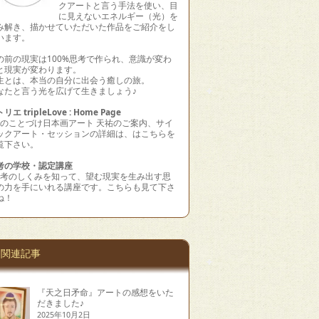
クアートと言う手法を使い、目
に見えないエネルギー（光）を
み解き、描かせていただいた作品をご紹介をし
います。
の前の現実は100%思考で作られ、意識が変わ
と現実が変わります。
生とは、本当の自分に出会う癒しの旅。
なたと言う光を広げて生きましょう♪
リエ tripleLove : Home Page
水のことづけ日本画アート 天祐のご案内、サイ
ックアート・セッションの詳細は、はこちらを
覧下さい。
考の学校・認定講座
思考のしくみを知って、望む現実を生み出す思
の力を手にいれる講座です。こちらも見て下さ
ね！
関連記事
『天之日矛命』アートの感想をいた
だきました♪
2025年10月2日