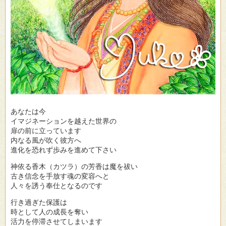
あなたは今
イマジネーションを越えた世界の
扉の前に立っています
内なる風が吹く彼方へ
進化を恐れず歩みを進めて下さい
神依る香木（カツラ）の芳香は魔を祓い
古き信念を手放す魂の変容へと
人々を誘う奉仕となるのです
行き過ぎた保護は
時として人の成長を奪い
活力を停滞させてしまいます