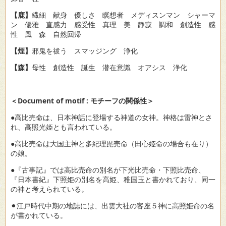
【鹿】
繊細 献身 優しさ 瞑想者 メディスンマン シャーマ
ン 優雅 直感力 感受性 真理 美 静寂 調和 創造性 感
性 風 森 自然回帰
【煙】
邪鬼を祓う スマッジング 浄化
【森】
母性 創造性 誕生 潜在意識 オアシス 浄化
＜Document of motif : モチーフの関係性＞
●高比売命は、日本神話に登場する神道の女神。神格は雷神とさ
れ、高照光姫とも言われている。
●高比売命は大国主神と多紀理毘売命（田心姫命の場合も在り）
の娘。
●『古事記』では高比売命の別名が下光比売命・下照比売命、
『日本書紀』下照姫の別名を高姫、稚国玉と書かれており、同一
の神と考えられている。
⚫︎江戸時代中期の地誌には、出雲大社の客座５神に高照姫命の名
が書かれている。