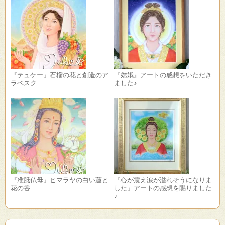
『テュケー』石榴の花と創造のア
『嫦娥』アートの感想をいただき
ラベスク
ました♪
『准胝仏母』ヒマラヤの白い蓮と
『心が震え涙が溢れそうになりま
花の谷
した』アートの感想を賜りました
♪