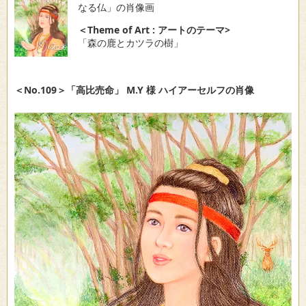
なる仏」の肖像画
＜Theme of Art : アートのテーマ>
「森の鹿とカツラの樹」
＜No.109＞「高比売命」 M.Y 様 ハイアーセルフの肖像