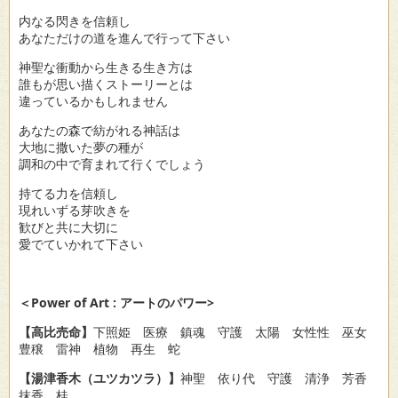
内なる閃きを信頼し
あなただけの道を進んで行って下さい
神聖な衝動から生きる生き方は
誰もが思い描くストーリーとは
違っているかもしれません
あなたの森で紡がれる神話は
大地に撒いた夢の種が
調和の中で育まれて行くでしょう
持てる力を信頼し
現れいずる芽吹きを
歓びと共に大切に
愛でていかれて下さい
＜Power of Art : アートのパワー>
【高比売命】
下照姫 医療 鎮魂 守護 太陽 女性性 巫女
豊穣 雷神 植物 再生 蛇
【湯津香木（ユツカツラ）】
神聖 依り代 守護 清浄 芳香
抹香 桂