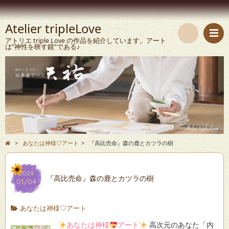
Atelier tripleLove
アトリエ triple Love の作品を紹介しています。アート
は”神性を映す鏡”である♪
検
索
>
あなたは神様♡アート
>
『高比売命』森の鹿とカツラの樹
2024
『高比売命』森の鹿とカツラの樹
01/04
あなたは神様♡アート
あなたは神様
アート
高次元のあなた「内