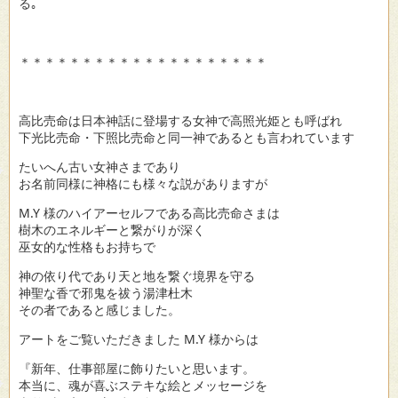
る｡
＊＊＊＊＊＊＊＊＊＊＊＊＊＊＊＊＊＊＊＊
高比売命は日本神話に登場する女神で高照光姫とも呼ばれ
下光比売命・下照比売命と同一神であるとも言われています
たいへん古い女神さまであり
お名前同様に神格にも様々な説がありますが
M.Y 様のハイアーセルフである高比売命さまは
樹木のエネルギーと繋がりが深く
巫女的な性格もお持ちで
神の依り代であり天と地を繋ぐ境界を守る
神聖な香で邪鬼を祓う湯津杜木
その者であると感じました。
アートをご覧いただきました M.Y 様からは
『新年、仕事部屋に飾りたいと思います。
本当に、魂が喜ぶステキな絵とメッセージを