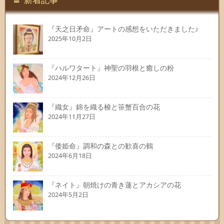
『天之日矛命』アートの感想をいただきました♪
2025年10月2日
『ハルワタート』神聖の羽根と癒しの粉
2024年12月26日
『織女』錦を織る梭と笹蟹百合の花
2024年11月27日
『倭姫命』調和の森との歓喜の鶴
2024年6月18日
『ネイト』朝焼けの青き蓮とアカシアの花
2024年5月2日