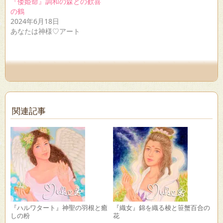
『倭姫命』調和の森との歓喜
ウ
い
ド
の鶴
で
(新
ウ
開
し
で
2024年6月18日
き
い
開
あなたは神様♡アート
ま
ウ
き
す)
ィ
ま
ン
す)
ド
ウ
で
開
き
ま
す)
関連記事
『ハルワタート』神聖の羽根と癒
『織女』錦を織る梭と笹蟹百合の
しの粉
花