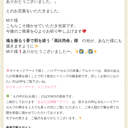
ありがとうございました。』
とのお言葉をいただきました。
M.Y 様
こちらこそ描かせていただき光栄です。
今後のご発展を心よりお祈り申し上げます
魂を振るう香で邪を祓う「高比売命」様
の光が、あなた様にも
届きますように
M.Y 様
ありがとうございました〜。
サイキックアートで描く、ハイアーセルフの肖像／アルケミーは、高次のあな
たの肖像画を描くことで行う統合ヒーリングの錬金術です。詳しくお知りになり
たい方はHPをご覧下さいね。
サイキック・アート：トリプルラブ
「人の中の仏を描く」のはYUKOの使命です。
ご紹介しております
「あなたは神様♡アート」
は、皆さまの内なる仏＝ハイアー
セルフの輝きを１人でも多くの方にご覧いただきたく、ご本人様の了解を得て公
開を前提に描かせていただいております。
モデルの皆さま、ご協力をありがとうございます。
参考文献＆サイト