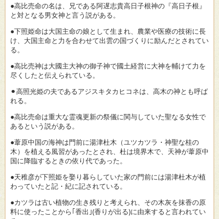
●高比売命の名は、兄である阿遅志貴高日子根神の『高日子根』
と対となる男女神と言う説がある。
●下照姫命は大国主命の娘として生まれ、農業や医療の技術に長
け、大国主命と力を合わせて出雲の国づくりに励んだとされてい
る。
●高比売神は大國主大神の御子神で國土経営に大神を輔けて力を
尽くしたと伝えられている。
⚫︎高照光姫の夫であるアジスキタカヒコネは、高木の神とも呼ば
れる。
●高比売命は重大な霊魂更新の祭儀に関与していた聖なる女性で
あるという説がある。
●葦原中国の海神は門前に湯津杜木（ユツカツラ・神聖な桂の
木）を植える風習があったとされ、杜は境界木で、天神が葦原中
国に降臨するときの依り代であった。
●天稚彦が下照姫を娶り暮らしていた家の門前には湯津杜木が植
わっていたと記・紀に記されている。
●カツラは古い植物の生き残りと考えられ、その木灰を抹香の原
料に使ったことから｢香出｣(香りが出る)に由来すると言われてい