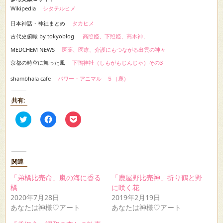
Wikipedia
シタテルヒメ
日本神話・神社まとめ
タカヒメ
古代史俯瞰 by tokyoblog
高照姫、下照姫、高木神、
MEDCHEM NEWS
医薬、医療、介護にもつながる出雲の神々
京都の時空に舞った風
下鴨神社（しもがもじんじゃ）その3
shambhala cafe
パワー・アニマル ５（鹿）
共有:
ク
Facebook
ク
リ
で
リ
ッ
共
ッ
ク
有
ク
し
す
し
て
る
て
Twitter
に
Pocket
関連
で
は
で
共
ク
シ
有
リ
ェ
「弟橘比売命」嵐の海に香る
「鹿屋野比売神」折り鶴と野
(新
ッ
ア
橘
に咲く花
し
ク
(新
い
し
し
2020年7月28日
2019年2月19日
ウ
て
い
あなたは神様♡アート
あなたは神様♡アート
ィ
く
ウ
ン
だ
ィ
ド
さ
ン