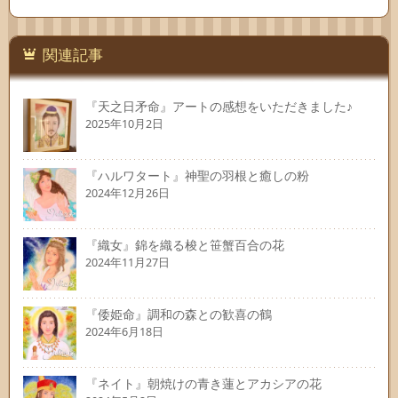
関連記事
『天之日矛命』アートの感想をいただきました♪
2025年10月2日
『ハルワタート』神聖の羽根と癒しの粉
2024年12月26日
『織女』錦を織る梭と笹蟹百合の花
2024年11月27日
『倭姫命』調和の森との歓喜の鶴
2024年6月18日
『ネイト』朝焼けの青き蓮とアカシアの花