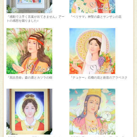
『感動で上手く言葉が出てきません』アー
『ベリサマ』神聖の森とサンザシの花
トの感想を賜りました♪
『高比売命』森の鹿とカツラの樹
『テュケー』石榴の花と創造のアラベスク