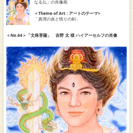
なる仏」の肖像画
＜Theme of Art : アートのテーマ>
「真理の炎と悟りの剣」
＜No.64＞「文殊菩薩」 吉野 太 様 ハイアーセルフの肖像