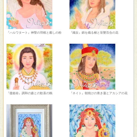
『ハルワタート』神聖の羽根と癒しの粉
『織女』錦を織る梭と笹蟹百合の花
『倭姫命』調和の森との歓喜の鶴
『ネイト』朝焼けの青き蓮とアカシアの花