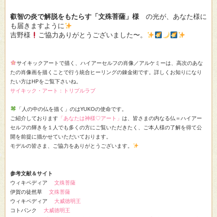
叡智の炎で解脱をもたらす「文殊菩薩」様
の光が、あなた様に
も届きますように
吉野様
ご協力ありがとうございました〜。
サイキックアートで描く、ハイアーセルフの肖像／アルケミーは、高次のあな
たの肖像画を描くことで行う統合ヒーリングの錬金術です。詳しくお知りになり
たい方はHPをご覧下さいね。
サイキック・アート：トリプルラブ
「人の中の仏を描く」のはYUKOの使命です。
ご紹介しております
「あなたは神様♡アート」
は、皆さまの内なる仏＝ハイアー
セルフの輝きを１人でも多くの方にご覧いただきたく、ご本人様の了解を得て公
開を前提に描かせていただいております。
モデルの皆さま、ご協力をありがとうございます。
参考文献＆サイト
ウィキペディア
文殊菩薩
伊賀の徒然草
文殊菩薩
ウィキペディア
大威徳明王
コトバンク
大威徳明王