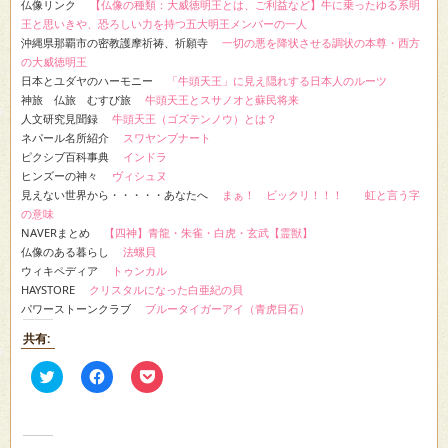
仏像リンク
【仏像の種類：大威徳明王とは、ご利益など】牛に乗ったゆる系明
王と思いきや、恐ろしい力を持つ五大明王メンバーの一人
沖縄県那覇市の密教護摩祈祷、祈願寺
一切の悪を降状させる調状の本尊・西方
の大威徳明王
日本とユダヤのハーモニー
「牛頭天王」に見え隠れする日本人のルーツ
神旅 仏旅 むすび旅
牛頭天王とスサノオと蘇民将来
人文研究見聞録
牛頭天王（ゴズテンノウ）とは？
ネパール名所紹介
スワヤンブナート
ピクシブ百科事典
インドラ
ヒンズーの神々
ヴィシュヌ
見えない世界から・・・・・あなたへ
まぁ！ ビックリ！！！ 虹と言う字
の意味
NAVERまとめ
【四神】青龍・朱雀・白虎・玄武【霊獣】
仏像のある暮らし
法螺貝
ウィキペディア
トゥンカル
HAYSTORE
クリスタルになった白亜紀の貝
パワーストーンクラブ
ブルータイガーアイ（青虎目石）
共有:
ク
Facebook
ク
リ
で
リ
ッ
共
ッ
ク
有
ク
し
す
し
て
る
て