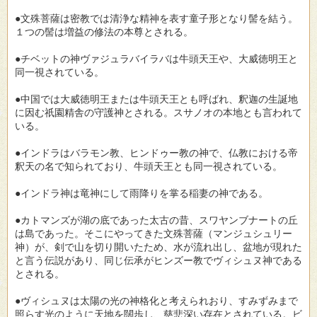
●文殊菩薩は密教では清浄な精神を表す童子形となり髻を結う。
１つの髻は増益の修法の本尊とされる。
●チベットの神ヴァジュラバイラバは牛頭天王や、大威徳明王と
同一視されている。
●中国では大威徳明王または牛頭天王とも呼ばれ、釈迦の生誕地
に因む祇園精舎の守護神とされる。スサノオの本地とも言われて
いる。
●インドラはバラモン教、ヒンドゥー教の神で、仏教における帝
釈天の名で知られており、牛頭天王とも同一視されている。
●インドラ神は竜神にして雨降りを掌る稲妻の神である。
●カトマンズが湖の底であった太古の昔、スワヤンブナートの丘
は島であった。そこにやってきた文殊菩薩（マンジュシュリー
神）が、剣で山を切り開いたため、水が流れ出し、盆地が現れた
と言う伝説があり、同じ伝承がヒンズー教でヴィシュヌ神である
とされる。
●ヴィシュヌは太陽の光の神格化と考えられおり、すみずみまで
照らす光のように天地を闊歩し、慈悲深い存在とされている。ビ