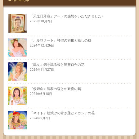
『天之日矛命』アートの感想をいただきました♪
2025年10月2日
『ハルワタート』神聖の羽根と癒しの粉
2024年12月26日
『織女』錦を織る梭と笹蟹百合の花
2024年11月27日
『倭姫命』調和の森との歓喜の鶴
2024年6月18日
『ネイト』朝焼けの青き蓮とアカシアの花
2024年5月2日