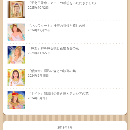
『天之日矛命』アートの感想をいただきました♪
2025年10月2日
『ハルワタート』神聖の羽根と癒しの粉
2024年12月26日
『織女』錦を織る梭と笹蟹百合の花
2024年11月27日
『倭姫命』調和の森との歓喜の鶴
2024年6月18日
『ネイト』朝焼けの青き蓮とアカシアの花
2024年5月2日
2019年7月