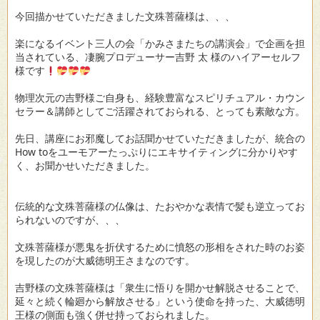
今回描かせていただきました文殊菩薩様は、、、
楽になるイベント三人の会「かみさまたちの講演会」で企画を担
当されている、凄腕プロデューサー吉野 太 様のハイアーセルフ
様です
物理次元の吉野様ご自身も、経験豊富なスピリチュアル・カウン
セラー＆講師としてご活躍されておられる、とっても素敵な方。
先日、講座にお邪魔してお話聞かせていただきましたが、統合の
How toをユーモアーたっぷりにエキサイティングに分かりやす
く、お聞かせいただきました。
伝統的な文殊菩薩様の仏像は、たおやかな表情で髪も逆立ってお
られないのですが、、、
文殊菩薩様が悪鬼を折伏するために憤怒の形相をされた時のお姿
を現したのが大威徳明王さまなのです。
吉野様の文殊菩薩様は「衆生に悟りを開かせ解脱させることで、
延々と続く輪廻から解放させる」という使命を持った、大威徳明
王様の側面も強く併せ持っておられました。