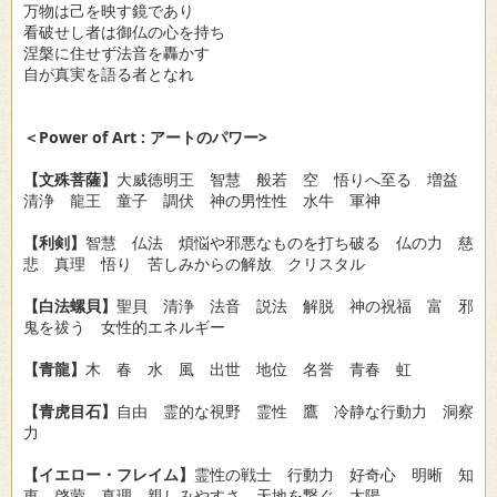
万物は己を映す鏡であり
看破せし者は御仏の心を持ち
涅槃に住せず法音を轟かす
自が真実を語る者となれ
＜Power of Art : アートのパワー>
【文殊菩薩】
大威徳明王 智慧 般若 空 悟りへ至る 増益
清浄 龍王 童子 調伏 神の男性性 水牛 軍神
【利剣】
智慧 仏法 煩悩や邪悪なものを打ち破る 仏の力 慈
悲 真理 悟り 苦しみからの解放 クリスタル
【白法螺貝】
聖貝 清浄 法音 説法 解脱 神の祝福 富 邪
鬼を祓う 女性的エネルギー
【青龍】
木 春 水 風 出世 地位 名誉 青春 虹
【青虎目石】
自由 霊的な視野 霊性 鷹 冷静な行動力 洞察
力
【イエロー・フレイム】
霊性の戦士 行動力 好奇心 明晰 知
恵 啓蒙 真理 親しみやすさ 天地を繋ぐ 太陽