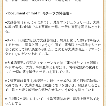
＜Document of motif : モチーフの関係性＞
●文殊菩薩（もんじゅぼさつ）、梵名マンジュシュリーは、大乗
仏教の崇拝の対象である菩薩の一尊。一般に智慧を司る仏とされ
る。
●チベット仏教の伝説で文殊菩薩は、悪鬼と化した修行僧を折伏
するために、悪鬼と同じような牛面で、悪鬼以上の武器をもった
姿に変化して戦い悪鬼を倒した。この姿が大威徳明王（ヤマーン
タカ）なのだといわれている。
●大威徳明王の梵語名：ヤマーンタカは「死の神ヤマ（＝閻魔）
を倒すもの」 の意。降閻魔尊とも呼ばれ、阿弥陀如来の化身と
して 一切の悪を降伏させる力を有している。
●文殊菩薩は衆生を極楽浄土に転生させ成仏に導く阿弥陀如来の
化身であり、大威徳明王は衆生に悟りを開かせ、解脱させること
で、延々と続く輪廻から解放させるという使命を持っている。
●『法華文句記』において、文殊菩薩は本来、龍種上尊王仏であ
ったとする