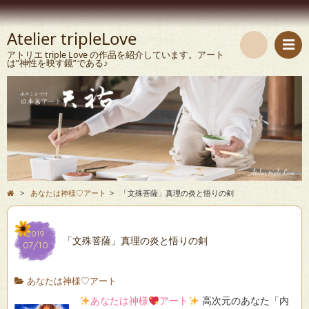
Atelier tripleLove
アトリエ triple Love の作品を紹介しています。アート
は”神性を映す鏡”である♪
検
索
>
あなたは神様♡アート
>
「文殊菩薩」真理の炎と悟りの剣
2019
「文殊菩薩」真理の炎と悟りの剣
07/10
あなたは神様♡アート
あなたは神様
アート
高次元のあなた「内