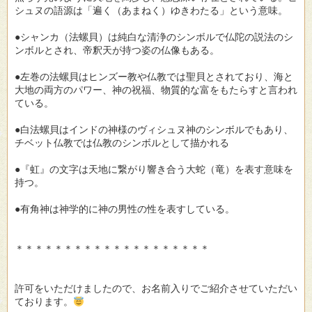
シュヌの語源は「遍く（あまねく）ゆきわたる」という意味。
●シャンカ（法螺貝）は純白な清浄のシンボルで仏陀の説法のシ
ンボルとされ、帝釈天が持つ姿の仏像もある。
●左巻の法螺貝はヒンズー教や仏教では聖貝とされており、海と
大地の両方のパワー、神の祝福、物質的な富をもたらすと言われ
ている。
●白法螺貝はインドの神様のヴィシュヌ神のシンボルでもあり、
チベット仏教では仏教のシンボルとして描かれる
●『虹』の文字は天地に繋がり響き合う大蛇（竜）を表す意味を
持つ。
●有角神は神学的に神の男性の性を表すしている。
＊＊＊＊＊＊＊＊＊＊＊＊＊＊＊＊＊＊＊＊
許可をいただけましたので、お名前入りでご紹介させていただい
ております。