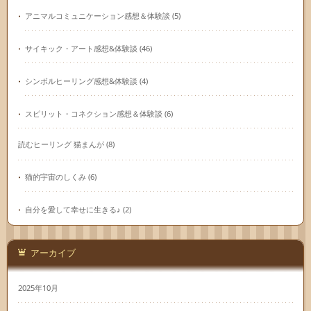
アニマルコミュニケーション感想＆体験談
(5)
サイキック・アート感想&体験談
(46)
シンボルヒーリング感想&体験談
(4)
スピリット・コネクション感想＆体験談
(6)
読むヒーリング 猫まんが
(8)
猫的宇宙のしくみ
(6)
自分を愛して幸せに生きる♪
(2)
アーカイブ
2025年10月