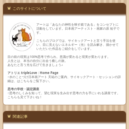
このサイトについて
アートは「あなたの神性を映す鏡である」をコンセプトに
活動をしています。日本画アーティスト・画家の原 祐子で
す。
こちらのブログでは、サイキックアートと言う手法を使
い、目に見えないエネルギー（光）を読み解き、描かせて
いただいた作品をご紹介をしています。
目の前の現実は100%思考で作られ、意識が変わると現実が変わります。
人生とは、本当の自分に出会う癒しの旅。
あなたと言う光を広げて生きましょう♪
アトリエ tripleLove : Home Page
↑水のことづけ日本画アート 天祐のご案内、サイキックアート・セッションの詳
細は、はこちらをご覧下さい。
思考の学校・認定講座
↑思考のしくみを知って、望む現実を生み出す思考の力を手にいれる講座です。
こちらも見て下さいね！
関連記事