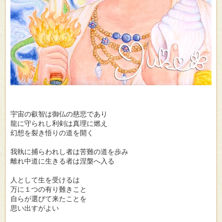
宇宙の叡智は御仏の慈悲であり
龍に守られし利剣は真理に燃え
幻想を裂き悟りの道を開く
我執に捕らわれし者は苦難の道を歩み
離れ中道に生きる者は涅槃へ入る
人として生を受けるは
万に１つの有り難きこと
自らが選びて来たことを
思い出すがよい