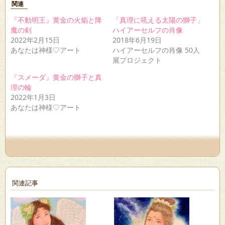
Twitter
に
Pocket
関連
で
は
で
共
ク
シ
『不動明王』黄金の火焔と降
「真理に吼える太陽の獅子」
有
リ
ェ
(新
ッ
ア
魔の剣
ハイアーセルフの肖像
し
ク
(新
2022年2月15日
2018年6月19日
い
し
し
ウ
て
い
あなたは神様♡アート
ハイアーセルフの肖像 50人
ィ
く
ウ
展プロジェクト
ン
だ
ィ
ド
さ
ン
ウ
い
ド
『スメーダ』黄金の獅子と真
で
(新
ウ
理の輪
開
し
で
き
い
開
2022年1月3日
ま
ウ
き
す)
ィ
ま
あなたは神様♡アート
ン
す)
ド
ウ
で
開
き
ま
す)
関連記事