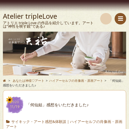
Atelier tripleLove
アトリエ triple Love の作品を紹介しています。アート
は”神性を映す鏡”である♪
検
索
>
あなたは神様♡アート
>
ハイアーセルフの肖像画・原画アート
>
「何仙姑」
感想をいただきました♪
2020
「何仙姑」感想をいただきました♪
11/19
サイキック・アート感想&体験談
|
ハイアーセルフの肖像画・原画
アート