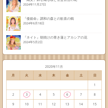
2024年11月27日
『倭姫命』調和の森との歓喜の鶴
2024年6月18日
『ネイト』朝焼けの青き蓮とアカシアの花
2024年5月2日
2020年11月
月
火
水
木
金
土
日
1
2
3
4
5
6
7
8
9
10
11
12
13
14
15