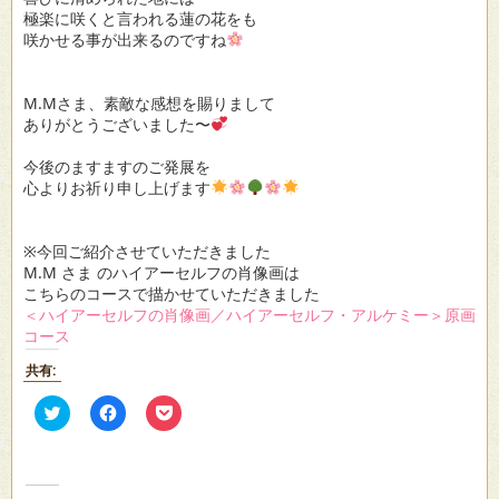
極楽に咲くと言われる蓮の花をも
咲かせる事が出来るのですね
M.Mさま、素敵な感想を賜りまして
ありがとうございました〜
今後のますますのご発展を
心よりお祈り申し上げます
※今回ご紹介させていただきました
M.M さま のハイアーセルフの肖像画は
こちらのコースで描かせていただきました
＜ハイアーセルフの肖像画／ハイアーセルフ・アルケミー＞原画
コース
共有:
ク
Facebook
ク
リ
で
リ
ッ
共
ッ
ク
有
ク
し
す
し
て
る
て
Twitter
に
Pocket