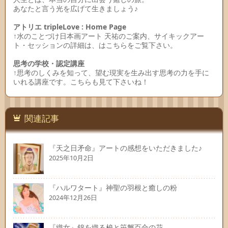
あなたと言う光を広げて生きましょう♪
アトリエ tripleLove : Home Page
↑水のことづけ日本画アート 天祐のご案内、サイキックアー
ト・セッションの詳細は、はこちらをご覧下さい。
思考の学校・認定講座
↑思考のしくみを知って、望む現実を生み出す思考の力を手に
いれる講座です。こちらも見て下さいね！
関連記事
『天之日矛命』アートの感想をいただきました♪
2025年10月2日
『ハルワタート』神聖の羽根と癒しの粉
2024年12月26日
『織女』錦を織る梭と笹蟹百合の花