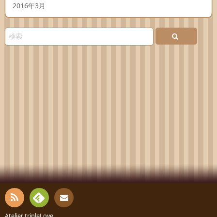
2016年3月
RSS
Fee
Atelier tripleLove