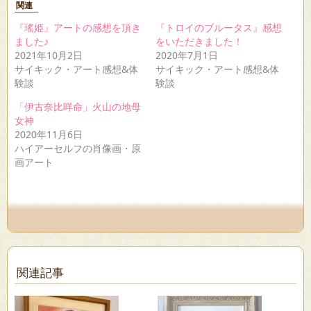
関連
で
は
で
共
ク
シ
有
リ
ェ
『瑤姫』アートの感想を頂き
『トロイのブルータス』感想
(新
ッ
ア
ました♪
をいただきました！
し
ク
(新
い
し
し
2021年10月2日
2020年7月1日
ウ
て
い
サイキック・アート感想&体
サイキック・アート感想&体
ィ
く
ウ
ン
だ
ィ
験談
験談
ド
さ
ン
ウ
い
ド
「伊古奈比咩命」火山の地母
で
(新
ウ
開
し
で
女神
き
い
開
2020年11月6日
ま
ウ
き
す)
ィ
ま
ハイアーセルフの肖像画・原
ン
す)
ド
画アート
ウ
で
開
き
ま
す)
関連記事