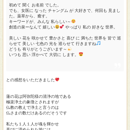
初めて 聞く お名前 でした。
でも、女医に なった チャングム が 大好きで、何回も 見まし
た。薬草から、癒す。
キーワードが、みんな 私らしい～
創造の泉ーなんて 嬉しい
やっぱり 私の 好きな 世界。
美しい 花を 咲かせて 豊かさと 喜び に 満ちた 世界を 皆で 巡
らせて 美しい 七色の 光を 巡らせて 行きますね
どうも 有りがとうございます～
いつも 思い 浮かべて 大切に します。
との感想をいただきました
蓮の花は阿弥陀様の清浄の地である
極楽浄土の象徴とされますが
仏教の教えで浄土と言うのは
仏さまの数だけあるのだそうです
私たち１人１人が魂を輝かせ
喜びに清められた地には