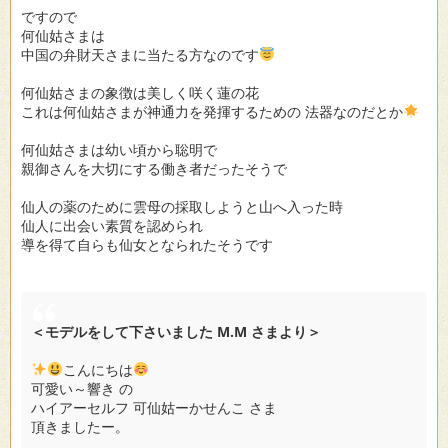
ですので
何仙姑さまは
中国の弁財天さまに当たる方なのです
何仙姑さまの象徴は美しく咲く蓮の花
これは何仙姑さまが神通力を発揮するための 法器なのだとか
何仙姑さまは幼い頃から聡明で
親御さんを大切にする働き者だったそうで
仙人の薬のために雲母の採取しようと山へ入った時
仙人に出会い素質を認められ
導を得て自らも仙女となられたそうです
＜モデルをして下さいました M.M さまより＞
こんにちは
可愛い～響き の
ハイアーセルフ 可仙姑ーかせんこ さま
頂きましたー。