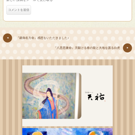
『建御名方命』感想をいただきました♪
『八意思兼命』天駆ける春の龍と大地を護る白虎