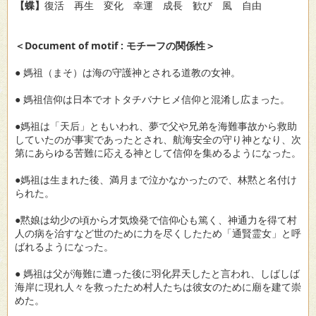
【蝶】
復活 再生 変化 幸運 成長 歓び 風 自由
＜Document of motif : モチーフの関係性＞
● 媽祖（まそ）は海の守護神とされる道教の女神。
● 媽祖信仰は日本でオトタチバナヒメ信仰と混淆し広まった。
●媽祖は「天后」ともいわれ、夢で父や兄弟を海難事故から救助
していたのが事実であったとされ、航海安全の守り神となり、次
第にあらゆる苦難に応える神として信仰を集めるようになった。
●媽祖は生まれた後、満月まで泣かなかったので、林黙と名付け
られた。
●黙娘は幼少の頃から才気煥発で信仰心も篤く、神通力を得て村
人の病を治すなど世のために力を尽くしたため「通賢霊女」と呼
ばれるようになった。
● 媽祖は父が海難に遭った後に羽化昇天したと言われ、しばしば
海岸に現れ人々を救ったため村人たちは彼女のために廟を建て崇
めた。