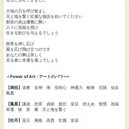
大地の力を呼び覚まし
天と地を繋ぐ壮麗な物語を紡いでください
創造の炎は優雅に舞い
人々に祝福を授け
生きる歓びを与えるでしょう
限界を押し広げ
翼を広げ飛び立つのです
あなたの舞は美しく
見る者に幸運を運ぶでしょう
＜Power of Art : アートのパワー>
【媽祖】
道教 女神 海 信仰心 神通力 献身 厄除 仙女
鳳凰
【鳳凰】
謙虚 忠実 貞節 慈悲 皇后 控えめ 智慧 祝福
幸運 徳 美 雅 天と地を繋ぐ
【牡丹】
花王 風格 高貴 壮麗 皇后