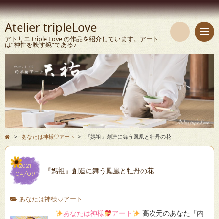
Atelier tripleLove
アトリエ triple Love の作品を紹介しています。アート
は”神性を映す鏡”である♪
検
索
>
あなたは神様♡アート
>
『媽祖』創造に舞う鳳凰と牡丹の花
2021
『媽祖』創造に舞う鳳凰と牡丹の花
04/09
あなたは神様♡アート
あなたは神様
アート
高次元のあなた「内