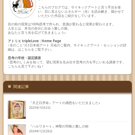
こちらのブログでは、サイキックアートと言う手法を使
い、目に見えないエネルギー（光）を読み解き、描かせて
いただいた作品をご紹介をしています。
目の前の現実は100%思考で作られ、意識が変わると現実が変わります。
人生とは、本当の自分に出会う癒しの旅。
あなたと言う光を広げて生きましょう♪
アトリエ tripleLove : Home Page
↑水のことづけ日本画アート 天祐のご案内、サイキックアート・セッションの詳
細は、はこちらをご覧下さい。
思考の学校・認定講座
↑思考のしくみを知って、望む現実を生み出す思考の力を手にいれる講座です。
こちらも見て下さいね！
関連記事
『天之日矛命』アートの感想をいただきました♪
2025年10月2日
『ハルワタート』神聖の羽根と癒しの粉
2024年12月26日