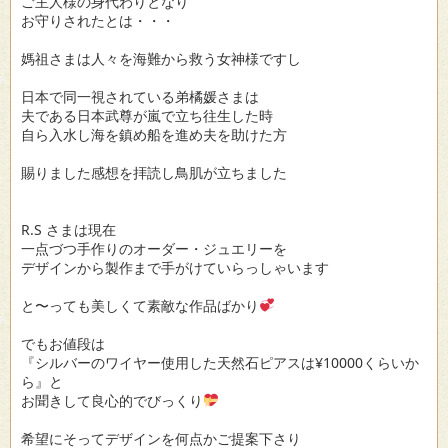
ご主人様の身代わりとなり
お守りされたとは・・・
媽祖さまは人々を海難から救う女神様ですし
日本で同一視されている弟橘媛さまは
夫である日本武尊が嵐で立ち往生した時
自ら入水し海を鎮め船を進め夫を助けた方
賜りました感想を拝読し鳥肌が立ちました
R.S さまは現在
一点づつ手作りのオーダー・ジュエリーを
デザインから製作まで手がけていらっしゃいます
と〜っても美しくて素敵な作品ばかり
でもお値段は
『シルバーのワイヤー使用した天然石ピアスは¥10000くらいか
ら』と
お聞きして良心的でびっくり
希望にそってデザインを何点かご提案下さり