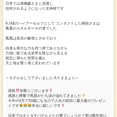
日本では弟橘媛さまと混淆し
信仰されるようになった女神様です
R.S様のハイアーセルフとして コンタクトした媽祖さまは
鳳凰のエネルギーその者でした
鳳凰は皇后の象徴とされており
自身も偉大な力を持つ者でありながら
力強い龍である皇帝を陰ながら支える
慈悲に満ちた智慧を備え
天と地を繋ぐ者と言われています
＜モデルをして下さいました R.S さまより＞
原様
有難うございます
感激と興奮で鳥肌がたち涙が溢れてきました
今年の9月で50歳になるので人生の節目に最大級のプレゼン
トです
本当に嬉しいです
日本ではオトタチバナヒメとの事でしょうか？実は数年前に