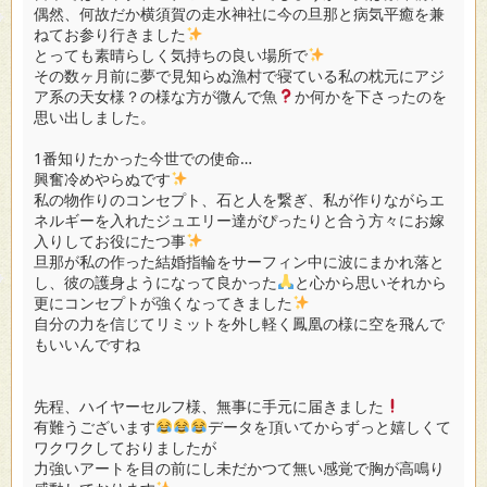
偶然、何故だか横須賀の走水神社に今の旦那と病気平癒を兼
ねてお参り行きました
とっても素晴らしく気持ちの良い場所で
その数ヶ月前に夢で見知らぬ漁村で寝ている私の枕元にアジ
ア系の天女様？の様な方が微んで魚
か何かを下さったのを
思い出しました。
1番知りたかった今世での使命…
興奮冷めやらぬです
私の物作りのコンセプト、石と人を繋ぎ、私が作りながらエ
ネルギーを入れたジュエリー達がぴったりと合う方々にお嫁
入りしてお役にたつ事
旦那が私の作った結婚指輪をサーフィン中に波にまかれ落と
し、彼の護身ようになって良かった
と心から思いそれから
更にコンセプトが強くなってきました
自分の力を信じてリミットを外し軽く鳳凰の様に空を飛んで
もいいんですね
先程、ハイヤーセルフ様、無事に手元に届きました
有難うございます
データを頂いてからずっと嬉しくて
ワクワクしておりましたが
力強いアートを目の前にし未だかつて無い感覚で胸が高鳴り