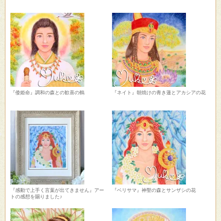
『倭姫命』調和の森との歓喜の鶴
『ネイト』朝焼けの青き蓮とアカシアの花
『感動で上手く言葉が出てきません』アー
『ベリサマ』神聖の森とサンザシの花
トの感想を賜りました♪