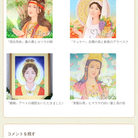
『高比売命』森の鹿とカツラの樹
『テュケー』石榴の花と創造のアラベスク
『嫦娥』アートの感想をいただきました♪
『准胝仏母』ヒマラヤの白い蓮と花の谷
コメントを残す