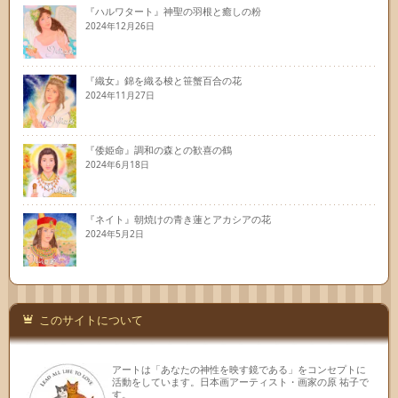
『ハルワタート』神聖の羽根と癒しの粉
2024年12月26日
『織女』錦を織る梭と笹蟹百合の花
2024年11月27日
『倭姫命』調和の森との歓喜の鶴
2024年6月18日
『ネイト』朝焼けの青き蓮とアカシアの花
2024年5月2日
このサイトについて
アートは「あなたの神性を映す鏡である」をコンセプトに
活動をしています。日本画アーティスト・画家の原 祐子で
す。