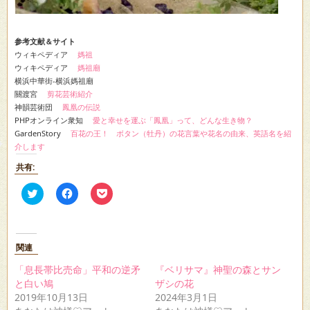
参考文献＆サイト
ウィキペディア
媽祖
ウィキペディア
媽祖廟
横浜中華街-横浜媽祖廟
關渡宮
剪花芸術紹介
神韻芸術団
鳳凰の伝説
PHPオンライン衆知
愛と幸せを運ぶ「鳳凰」って、どんな生き物？
GardenStory
百花の王！ ボタン（牡丹）の花言葉や花名の由来、英語名を紹
介します
共有:
ク
Facebook
ク
リ
で
リ
ッ
共
ッ
ク
有
ク
し
す
し
て
る
て
Twitter
に
Pocket
関連
で
は
で
共
ク
シ
「息長帯比売命」平和の逆矛
『ベリサマ』神聖の森とサン
有
リ
ェ
(新
ッ
ア
と白い鳩
ザシの花
し
ク
(新
2019年10月13日
2024年3月1日
い
し
し
ウ
て
い