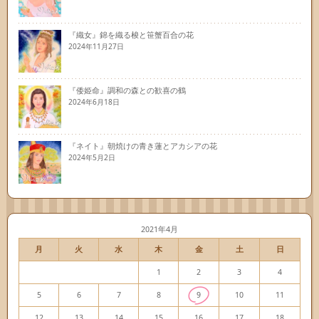
『織女』錦を織る梭と笹蟹百合の花
2024年11月27日
『倭姫命』調和の森との歓喜の鶴
2024年6月18日
『ネイト』朝焼けの青き蓮とアカシアの花
2024年5月2日
2021年4月
月
火
水
木
金
土
日
1
2
3
4
5
6
7
8
9
10
11
12
13
14
15
16
17
18