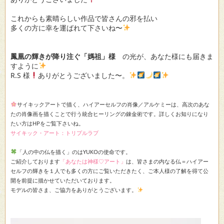
これからも素晴らしい作品で皆さんの邪を払い
多くの方に幸を運ばれて下さいね〜
鳳凰の輝きが降り注ぐ「媽祖」様
の光が、あなた様にも届きま
すように
R.S 様
ありがとうございました〜。
サイキックアートで描く、ハイアーセルフの肖像／アルケミーは、高次のあな
たの肖像画を描くことで行う統合ヒーリングの錬金術です。詳しくお知りになり
たい方はHPをご覧下さいね。
サイキック・アート：トリプルラブ
「人の中の仏を描く」のはYUKOの使命です。
ご紹介しております
「あなたは神様♡アート」
は、皆さまの内なる仏＝ハイアー
セルフの輝きを１人でも多くの方にご覧いただきたく、ご本人様の了解を得て公
開を前提に描かせていただいております。
モデルの皆さま、ご協力をありがとうございます。