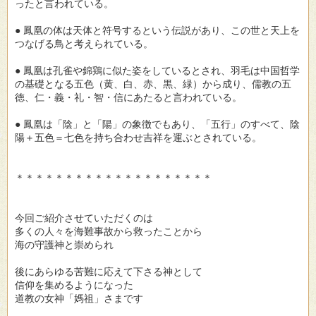
ったと言われている。
● 鳳凰の体は天体と符号するという伝説があり、この世と天上を
つなげる鳥と考えられている。
● 鳳凰は孔雀や錦鶏に似た姿をしているとされ、羽毛は中国哲学
の基礎となる五色（黄、白、赤、黒、緑）から成り、儒教の五
徳、仁・義・礼・智・信にあたると言われている。
● 鳳凰は「陰」と「陽」の象徴でもあり、「五行」のすべて、陰
陽＋五色＝七色を持ち合わせ吉祥を運ぶとされている。
＊＊＊＊＊＊＊＊＊＊＊＊＊＊＊＊＊＊＊＊
今回ご紹介させていただくのは
多くの人々を海難事故から救ったことから
海の守護神と崇められ
後にあらゆる苦難に応えて下さる神として
信仰を集めるようになった
道教の女神「媽祖」さまです