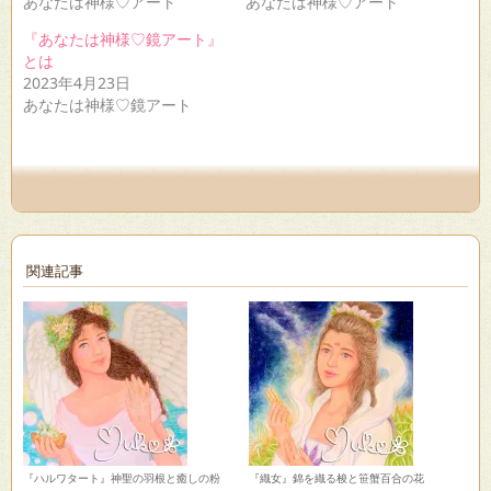
あなたは神様♡アート
あなたは神様♡アート
ィ
く
ウ
ン
だ
ィ
『あなたは神様♡鏡アート』
ド
さ
ン
ウ
い
ド
とは
で
(新
ウ
2023年4月23日
開
し
で
き
い
開
あなたは神様♡鏡アート
ま
ウ
き
す)
ィ
ま
ン
す)
ド
ウ
で
開
き
ま
す)
関連記事
『ハルワタート』神聖の羽根と癒しの粉
『織女』錦を織る梭と笹蟹百合の花