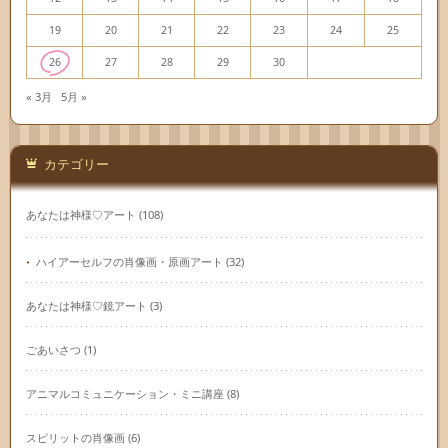
19
20
21
22
23
24
25
26
27
28
29
30
« 3月
5月 »
カテゴリー
あなたは神様♡アート
(108)
ハイアーセルフの肖像画・原画アート
(32)
あなたは神様♡鏡アート
(3)
ごあいさつ
(1)
アニマルコミュニケーション・ミニ講座
(8)
スピリットの肖像画
(6)