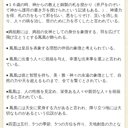
●１６歳の時、神からの教えと銅製の札を授かり（井戸をのぞい
て神から護符の書き方を授けられという記述もある。）、神通力
を得、札の力をもって邪を払い、悪をしりぞけ、災いを消し去
り、人々の病を治し、世のために力を尽くしたと言われている。
●媽祖殿には、媽祖の女神としての身分を象徴する、羽を広げて
飛び立とうとする鳳凰が飾られる。
● 鳳凰は皇后を表象する理想の伴侶の象徴と考えられている。
● 鳳凰に出逢う人々に祝福を与え、幸運な出来事を運ぶと言われ
ている。
● 鳳凰は徳と智慧を持ち、美・雅・神々の永遠の象徴として、自
然の力や天を超えるものまで、全てを繋ぐとされている。
●鳳凰は、人の性格を見定め、栄誉ある人々や親切な人々を祝福
すると言われている。
● 鳳凰には天女に変身する力があると言われ、降り立つ地には大
切なものがあるという伝説がある。
●四霊は五行、5つの季節、5つの方位を作り、天地創造の力とな