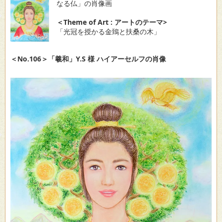
なる仏」の肖像画
＜Theme of Art : アートのテーマ>
「光冠を授かる金鵄と扶桑の木」
＜No.106＞「羲和」Y.S 様 ハイアーセルフの肖像