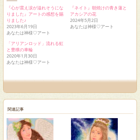
で
は
で
共
ク
シ
『心が震え涙が溢れそうにな
『ネイト』朝焼けの青き蓮と
有
リ
ェ
(新
ッ
ア
りました』アートの感想を賜
アカシアの花
し
ク
(新
りました♪
2024年5月2日
い
し
し
ウ
て
い
2023年6月19日
あなたは神様♡アート
ィ
く
ウ
あなたは神様♡アート
ン
だ
ィ
ド
さ
ン
ウ
い
ド
「アリアンロッド」流れる虹
で
(新
ウ
と豊穣の車輪
開
し
で
き
い
開
2020年1月30日
ま
ウ
き
す)
ィ
ま
あなたは神様♡アート
ン
す)
ド
ウ
で
開
き
ま
す)
関連記事