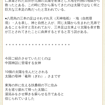
に派遣された后羿が九個の太陽を射落とし大地を灼熱の地獄から
救ったとある。この時に空から落ちてきたのは太陽ではなく何と
巨大な三本足の鳥だったと言われている。
●八咫烏の三本の足はそれぞれ天（天神地祇）・地（自然環
境）・人を表し、神と自然と人が、同じ太陽から生まれた兄弟で
あることを示すと言われており、三本足は古来より太陽を表す数
が三とされてきたことに由来するとすると言う説がある。
＊＊＊＊＊＊＊＊＊＊＊＊＊＊＊＊＊＊＊＊
今回ご紹介させていただくのは
中国神話に登場する女神
10個の太陽を生んだとされる
太陽の母神「羲和（ぎわ）」さまです
東海の外に生える扶桑樹の下に住み
天を巡り疲れて帰った太陽に
湯浴みをさせ輝きを蘇らせる方であると
信じられていました