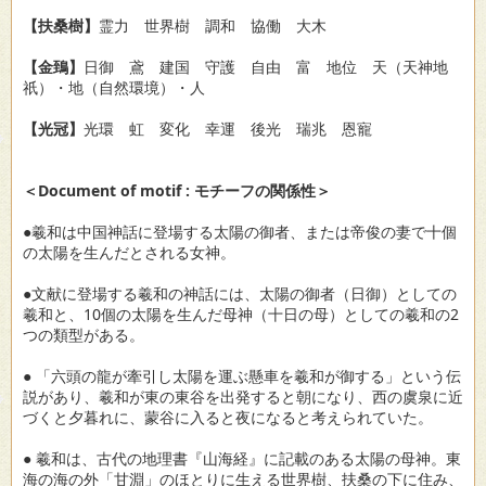
【扶桑樹】
霊力 世界樹 調和 協働 大木
【金鵄】
日御 鳶 建国 守護 自由 富 地位 天（天神地
祇）・地（自然環境）・人
【光冠】
光環 虹 変化 幸運 後光 瑞兆 恩寵
＜Document of motif : モチーフの関係性＞
●羲和は中国神話に登場する太陽の御者、または帝俊の妻で十個
の太陽を生んだとされる女神。
●文献に登場する羲和の神話には、太陽の御者（日御）としての
羲和と、10個の太陽を生んだ母神（十日の母）としての羲和の2
つの類型がある。
● 「六頭の龍が牽引し太陽を運ぶ懸車を羲和が御する」という伝
説があり、羲和が東の東谷を出発すると朝になり、西の虞泉に近
づくと夕暮れに、蒙谷に入ると夜になると考えられていた。
● 羲和は、古代の地理書『山海経』に記載のある太陽の母神。東
海の海の外「甘淵」のほとりに生える世界樹、扶桑の下に住み、