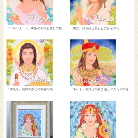
『ハルワタート』神聖の羽根と癒しの粉
『織女』錦を織る梭と笹蟹百合の花
『倭姫命』調和の森との歓喜の鶴
『ネイト』朝焼けの青き蓮とアカシアの花