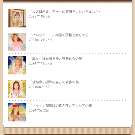
『天之日矛命』アートの感想をいただきました♪
2025年10月2日
『ハルワタート』神聖の羽根と癒しの粉
2024年12月26日
『織女』錦を織る梭と笹蟹百合の花
2024年11月27日
『倭姫命』調和の森との歓喜の鶴
2024年6月18日
『ネイト』朝焼けの青き蓮とアカシアの花
2024年5月2日