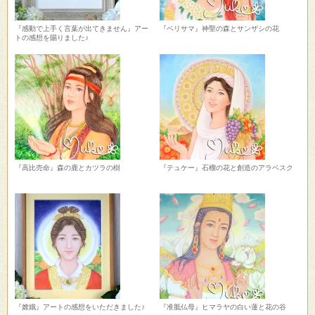
『感動で上手く言葉が出てきません』アー
『ベリサマ』神聖の森とサンザシの花
トの感想を賜りました♪
『高比売命』森の鹿とカツラの樹
『テュケー』石榴の花と創造のアラベスク
『嫦娥』アートの感想をいただきました♪
『准胝仏母』ヒマラヤの白い蓮と花の谷