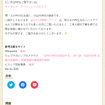
たい方はHPをご覧下さいね。
サイキック・アート：トリプルラブ
「人の中の仏を描く」のはYUKOの使命です。
ご紹介しております
「あなたは神様♡アート」
は、皆さまの内なる仏＝ハイアー
セルフの輝きを１人でも多くの方にご覧いただきたく、ご本人様の了解を得て公
開を前提に描かせていただいております。
モデルの皆さま、ご協力をありがとうございます。
参考文献＆サイト
Wikipedia
羲和
ウェブマガジンプロメテウス
『女帝の時代を探訪する』 第一講 伝説の女帝 太
陽の母羲和と 筑紫倭国の建国神月讀命
ピクシブ百科事典
羲和
Bai du 百科
共有:
ク
Facebook
ク
リ
で
リ
ッ
共
ッ
ク
有
ク
し
す
し
て
る
て
Twitter
に
Pocket
関連