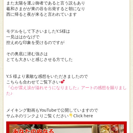
また太陽を運ぶ御者であると言う説もあり
羲和さまがが東の谷を出発すると朝になり
西に帰ると夜が来ると言われています
モデルをして下さいましたY.S様は
一見ははかなげで
控えめな印象を受けるのですが
その奥底に潜む強さは
とても大きいと感じさせる方でした
Y.S 様より素敵な感想をいただきましたので
こちらも合わせてご覧下さい
『心が震え涙が溢れそうになりました』アートの感想を賜りまし
た♪
メイキング動画もYouTubeで公開していますので
サムネのリンクよりご覧ください
Click here