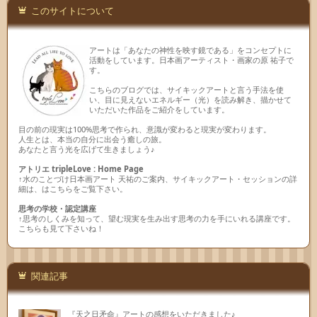
このサイトについて
アートは「あなたの神性を映す鏡である」をコンセプトに
活動をしています。日本画アーティスト・画家の原 祐子で
す。
こちらのブログでは、サイキックアートと言う手法を使
い、目に見えないエネルギー（光）を読み解き、描かせて
いただいた作品をご紹介をしています。
目の前の現実は100%思考で作られ、意識が変わると現実が変わります。
人生とは、本当の自分に出会う癒しの旅。
あなたと言う光を広げて生きましょう♪
アトリエ tripleLove : Home Page
↑水のことづけ日本画アート 天祐のご案内、サイキックアート・セッションの詳
細は、はこちらをご覧下さい。
思考の学校・認定講座
↑思考のしくみを知って、望む現実を生み出す思考の力を手にいれる講座です。
こちらも見て下さいね！
関連記事
『天之日矛命』アートの感想をいただきました♪