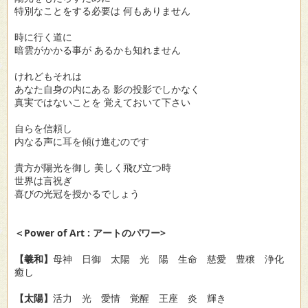
特別なことをする必要は 何もありません
時に行く道に
暗雲がかかる事が あるかも知れません
けれどもそれは
あなた自身の内にある 影の投影でしかなく
真実ではないことを 覚えておいて下さい
自らを信頼し
内なる声に耳を傾け進むのです
貴方が陽光を御し 美しく飛び立つ時
世界は言祝ぎ
喜びの光冠を授かるでしょう
＜Power of Art : アートのパワー>
【羲和】
母神 日御 太陽 光 陽 生命 慈愛 豊穣 浄化
癒し
【太陽】
活力 光 愛情 覚醒 王座 炎 輝き