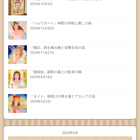
2025年10月2日
『ハルワタート』神聖の羽根と癒しの粉
2024年12月26日
『織女』錦を織る梭と笹蟹百合の花
2024年11月27日
『倭姫命』調和の森との歓喜の鶴
2024年6月18日
『ネイト』朝焼けの青き蓮とアカシアの花
2024年5月2日
2023年6月