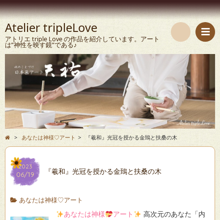
Atelier tripleLove
アトリエ triple Love の作品を紹介しています。アート
は”神性を映す鏡”である♪
検
索
>
あなたは神様♡アート
>
『羲和』光冠を授かる金鵄と扶桑の木
2023
『羲和』光冠を授かる金鵄と扶桑の木
06/19
あなたは神様♡アート
あなたは神様
アート
高次元のあなた「内