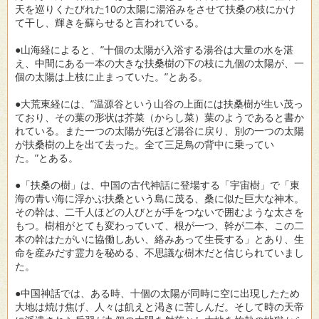
天を巡りくたびれた10の太陽に湯浴みをさせて扶桑の枝にかけ
て干し、輝きを蘇らせると言われている。
●山海経によると、”十個の太陽が入浴する湯谷は大量の水を湛
え、中間にある一本の大きな扶桑樹の下の枝に九個の太陽が、一
個の太陽は上枝に止まっていた。”とある。
●大荒東経には、”温源谷という山谷の上面には扶桑樹が生い茂っ
ており、その葉の形状は芥菜（からし菜）葉のようであると書か
れている。また一つの太陽が先ほど湯谷に戻り、別の一つの太陽
が扶桑樹の上を出て去った。全て三足鳥の背中に乗ってい
た。”とある。
●「扶桑の樹」は、中国の古代神話に登場する「宇宙樹」で「東
海の青い海に浮かぶ扶桑という島に茂る、桑に似た巨大な神木。
その幹は、二千人ほどの人びとが手をつないで囲むような太さを
もつ。樹相がとても変わっていて、根が一つ、幹が二本、この二
本の幹はたがいに協働しあい、絡みあって生長する」とあり、生
命を産みだす霊力を秘める、不思議な樹木だと信じられていまし
た。
●中国神話では、ある時、十個の太陽が同時に空に出現したため
大地は焼け焦げ、人々は飢えと渇きに苦しんだ。そして時の天帝