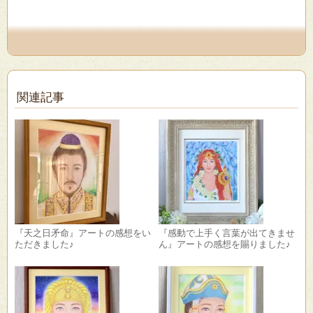
で
開
き
ま
す)
関連記事
『天之日矛命』アートの感想をい
『感動で上手く言葉が出てきませ
ただきました♪
ん』アートの感想を賜りました♪