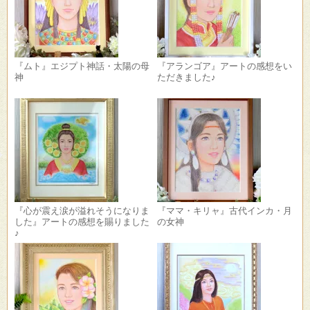
『ムト』エジプト神話・太陽の母
『アランゴア』アートの感想をい
神
ただきました♪
『心が震え涙が溢れそうになりま
『ママ・キリャ』古代インカ・月
した』アートの感想を賜りました
の女神
♪