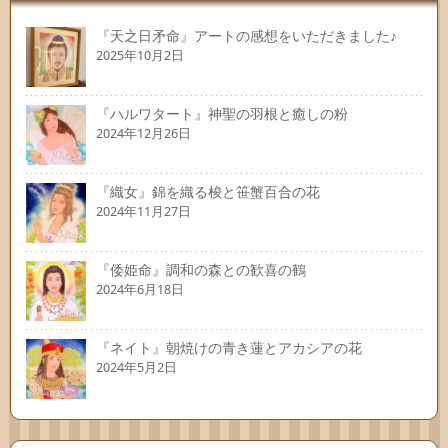
『天之日矛命』アートの感想をいただきました♪
2025年10月2日
『ハルワタート』神聖の羽根と癒しの粉
2024年12月26日
『織女』錦を織る梭と笹蟹百合の花
2024年11月27日
『倭姫命』調和の森との歓喜の鶴
2024年6月18日
『ネイト』朝焼けの青き蓮とアカシアの花
2024年5月2日