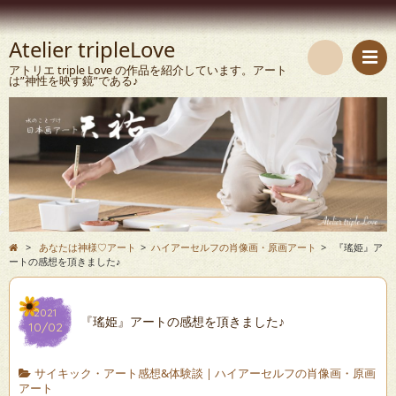
Atelier tripleLove
アトリエ triple Love の作品を紹介しています。アート
は”神性を映す鏡”である♪
検
索
>
あなたは神様♡アート
>
ハイアーセルフの肖像画・原画アート
>
『瑤姫』ア
ートの感想を頂きました♪
2021
『瑤姫』アートの感想を頂きました♪
10/02
サイキック・アート感想&体験談
|
ハイアーセルフの肖像画・原画
アート