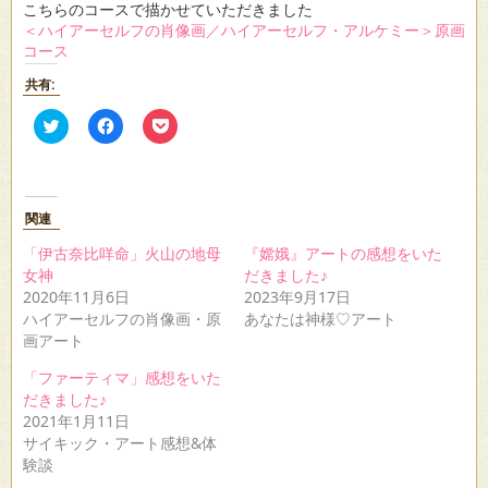
こちらのコースで描かせていただきました
＜ハイアーセルフの肖像画／ハイアーセルフ・アルケミー＞原画
コース
共有:
ク
Facebook
ク
リ
で
リ
ッ
共
ッ
ク
有
ク
し
す
し
て
る
て
Twitter
に
Pocket
関連
で
は
で
共
ク
シ
有
リ
ェ
「伊古奈比咩命」火山の地母
『嫦娥』アートの感想をいた
(新
ッ
ア
女神
だきました♪
し
ク
(新
い
し
し
2020年11月6日
2023年9月17日
ウ
て
い
ハイアーセルフの肖像画・原
あなたは神様♡アート
ィ
く
ウ
ン
だ
ィ
画アート
ド
さ
ン
ウ
い
ド
「ファーティマ」感想をいた
で
(新
ウ
開
し
で
だきました♪
き
い
開
2021年1月11日
ま
ウ
き
す)
ィ
ま
サイキック・アート感想&体
ン
す)
ド
験談
ウ